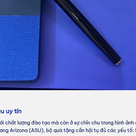
u uy tín
ới chất lượng đào tạo mà còn ở sự chỉn chu trong hình ảnh
ang Arizona (ASU), bộ quà tặng cần hội tụ đủ các yếu tố: