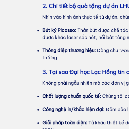
2. Chi tiết bộ quà tặng dự án LH
Nhìn vào hình ảnh thực tế từ dự án, chú
Bút ký Picasso:
Thân bút được chế tác t
được khắc laser sắc nét, nổi bật tông 
Thông điệp thương hiệu:
Dòng chữ
“Pow
trường.
3. Tại sao Đại học Lạc Hồng tin c
Không phải ngẫu nhiên mà các đơn vị giá
Chất lượng chuẩn quốc tế:
Chúng tôi ca
Công nghệ in/khắc hiện đại:
Đảm bảo lo
Giải pháp toàn diện:
Từ khâu thiết kế d