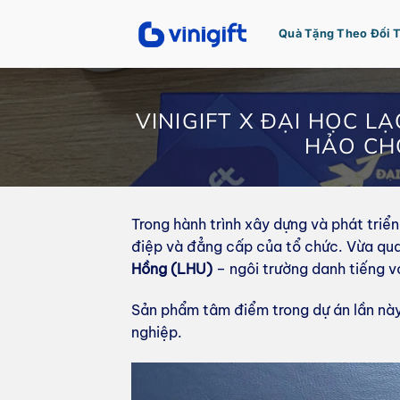
Bỏ
qua
Quà Tặng Theo Đối 
nội
dung
VINIGIFT X ĐẠI HỌC L
HẢO CH
Trong hành trình xây dựng và phát triể
điệp và đẳng cấp của tổ chức. Vừa qu
Hồng (LHU)
– ngôi trường danh tiếng v
Sản phẩm tâm điểm trong dự án lần này
nghiệp.