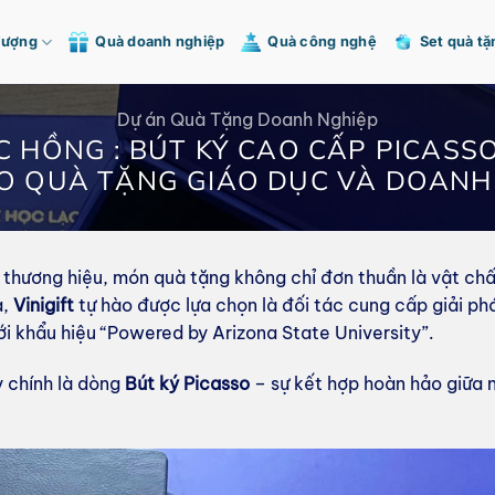
Tượng
Quà doanh nghiệp
Quà công nghệ
Set quà tặ
Dự án Quà Tặng Doanh Nghiệp
ẠC HỒNG : BÚT KÝ CAO CẤP PICAS
O QUÀ TẶNG GIÁO DỤC VÀ DOANH 
n thương hiệu, món quà tặng không chỉ đơn thuần là vật chấ
a,
Vinigift
tự hào được lựa chọn là đối tác cung cấp giải p
ới khẩu hiệu “Powered by Arizona State University”.
 chính là dòng
Bút ký Picasso
– sự kết hợp hoàn hảo giữa 