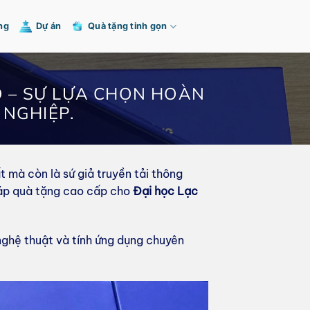
ng
Dự án
Quà tặng tinh gọn
SO – SỰ LỰA CHỌN HOÀN
NGHIỆP.
t mà còn là sứ giả truyền tải thông
háp quà tặng cao cấp cho
Đại học Lạc
nghệ thuật và tính ứng dụng chuyên