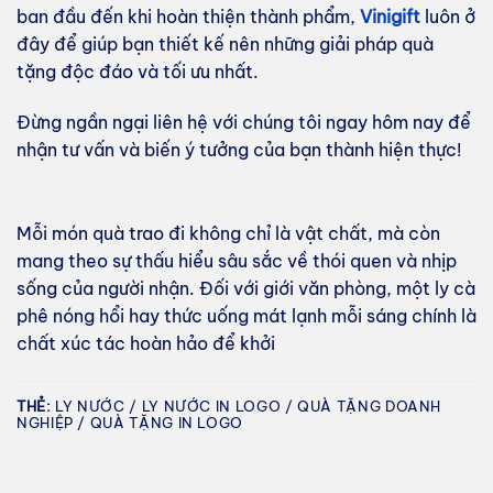
ban đầu đến khi hoàn thiện thành phẩm,
Vinigift
luôn ở
đây để giúp bạn thiết kế nên những giải pháp quà
tặng độc đáo và tối ưu nhất.
Đừng ngần ngại liên hệ với chúng tôi ngay hôm nay để
nhận tư vấn và biến ý tưởng của bạn thành hiện thực!
Mỗi món quà trao đi không chỉ là vật chất, mà còn
mang theo sự thấu hiểu sâu sắc về thói quen và nhịp
sống của người nhận. Đối với giới văn phòng, một ly cà
phê nóng hổi hay thức uống mát lạnh mỗi sáng chính là
chất xúc tác hoàn hảo để khởi
THẺ:
LY NƯỚC / LY NƯỚC IN LOGO / QUÀ TẶNG DOANH
NGHIỆP / QUÀ TẶNG IN LOGO