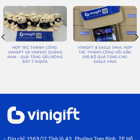
HỢP TÁC THÀNH CÔNG:
VINIGIFT & EAGLE VINA: HỢP
VINIGIFT VÀ VINFAST QUẢNG
TÁC THÀNH CÔNG VỚI GẦN
NAM – QUÀ TẶNG GẤU BÔNG
500 BỘ QUÀ TẶNG CHO
ĐẦY Ý NGHĨA
EAGLE VINA
- Địa chỉ: 1369/12 Tỉnh lộ 43, Phường Tam Bình, TP.Hồ