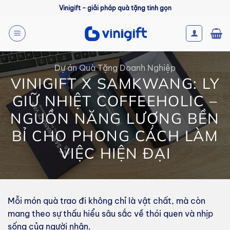
Bỏ
Vinigift - giải pháp quà tặng tinh gọn
qua
nội
dung
Dự án Quà Tặng Doanh Nghiệp
VINIGIFT X SAMKWANG: LY
GIỮ NHIỆT COFFEEHOLIC –
NGUỒN NĂNG LƯỢNG BỀN
BỈ CHO PHONG CÁCH LÀM
VIỆC HIỆN ĐẠI
Mỗi món quà trao đi không chỉ là vật chất, mà còn
mang theo sự thấu hiểu sâu sắc về thói quen và nhịp
sống của người nhận.