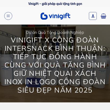
Bỏ
Vinigift - giải pháp quà tặng tinh gọn
qua
nội
dung
Dự án Quà Tặng Doanh Nghiệp
VINIGIFT X CÔNG ĐOÀN
INTERSNACK BÌNH THUẬN:
TIẾP TỤC ĐỒNG HÀNH
CÙNG VỚI QUÀ TẶNG BÌNH
GIỮ NHIỆT QUAI XÁCH
INOX IN LOGO CÔNG ĐOÀN
SIÊU ĐẸP NĂM 2025