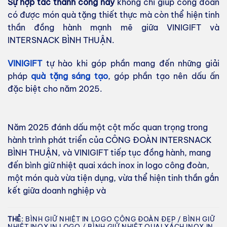
Sự hợp tác thành công này
không chỉ giúp công đoàn
có được món quà tặng thiết thực mà còn thể hiện tinh
thần đồng hành mạnh mẽ giữa VINIGIFT và
INTERSNACK BÌNH THUẬN.
VINIGIFT
tự hào khi góp phần mang đến những giải
pháp
quà tặng sáng tạo
, góp phần tạo nên dấu ấn
đặc biệt cho năm 2025.
Năm 2025 đánh dấu một cột mốc quan trọng trong
hành trình phát triển của CÔNG ĐOÀN INTERSNACK
BÌNH THUẬN, và VINIGIFT tiếp tục đồng hành, mang
đến bình giữ nhiệt quai xách inox in logo công đoàn,
một món quà vừa tiện dụng, vừa thể hiện tinh thần gắn
kết giữa doanh nghiệp và
THẺ:
BÌNH GIỮ NHIỆT IN LOGO CÔNG ĐOÀN ĐẸP / BÌNH GIỮ
NHIỆT INOX IN LOGO / BÌNH GIỮ NHIỆT QUAI XÁCH INOX IN