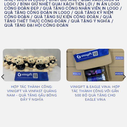
LOGO / BÌNH GIỮ NHIỆT QUAI XÁCH TIỆN LỢI / IN ẤN LOGO
CÔNG ĐOÀN ĐẸP / QUÀ TẶNG CÔNG NHÂN VIÊN IN LOGO /
QUÀ TẶNG CÔNG ĐOÀN IN LOGO / QUÀ TẶNG KỶ NIỆM
CÔNG ĐOÀN / QUÀ TẶNG SỰ KIỆN CÔNG ĐOÀN / QUÀ
TẶNG THIẾT THỰC CÔNG ĐOÀN / QUÀ TẶNG Ý NGHĨA /
QUÀ TẶNG ĐẠI HỘI CÔNG ĐOÀN
HỢP TÁC THÀNH CÔNG:
VINIGIFT & EAGLE VINA: HỢP
VINIGIFT VÀ VINFAST QUẢNG
TÁC THÀNH CÔNG VỚI GẦN
NAM – QUÀ TẶNG GẤU BÔNG
500 BỘ QUÀ TẶNG CHO
ĐẦY Ý NGHĨA
EAGLE VINA