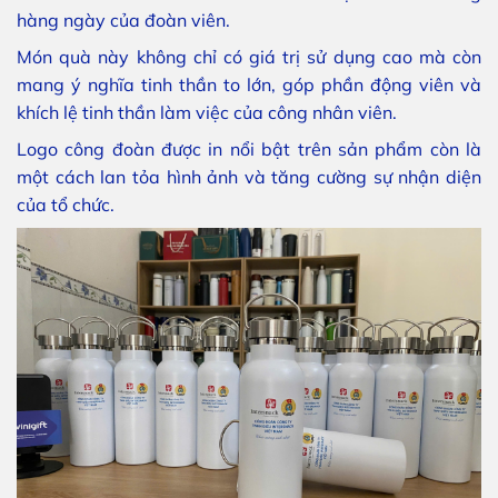
hàng ngày của đoàn viên.
Món quà này không chỉ có giá trị sử dụng cao mà còn
mang ý nghĩa tinh thần to lớn, góp phần động viên và
khích lệ tinh thần làm việc của công nhân viên.
Logo công đoàn được in nổi bật trên sản phẩm còn là
một cách lan tỏa hình ảnh và tăng cường sự nhận diện
của tổ chức.