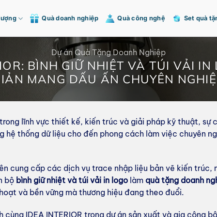
Tượng
Quà doanh nghiệp
Quà công nghệ
Set quà tặ
Dự án Quà Tặng Doanh Nghiệp
RIOR: BÌNH GIỮ NHIỆT VÀ TÚI VẢI I
IẢN MANG DẤU ẤN CHUYÊN NGHIỆ
ong lĩnh vực thiết kế, kiến trúc và giải pháp kỹ thuật, sự c
ng hệ thống dữ liệu cho đến phong cách làm việc chuyên n
 cung cấp các dịch vụ trace nhập liệu bản vẽ kiến trúc, m
ọn bộ
bình giữ nhiệt và túi vải in logo
làm
quà tặng doanh ng
nh hoạt và bền vững mà thương hiệu đang theo đuổi.
nh cùng IDEA INTERIOR trong dự án sản xuất và gia công b