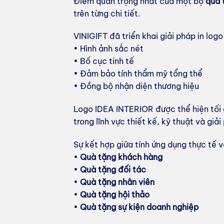
Điểm quan trọng nhất của một bộ
quà 
trên từng chi tiết.
VINIGIFT đã triển khai giải pháp in logo t
• Hình ảnh sắc nét
• Bố cục tinh tế
• Đảm bảo tính thẩm mỹ tổng thể
• Đồng bộ nhận diện thương hiệu
Logo IDEA INTERIOR được thể hiện tối g
trong lĩnh vực thiết kế, kỹ thuật và giải
Sự kết hợp giữa tính ứng dụng thực tế 
•
Quà tặng khách hàng
•
Quà tặng đối tác
•
Quà tặng nhân viên
•
Quà tặng hội thảo
•
Quà tặng sự kiện doanh nghiệp