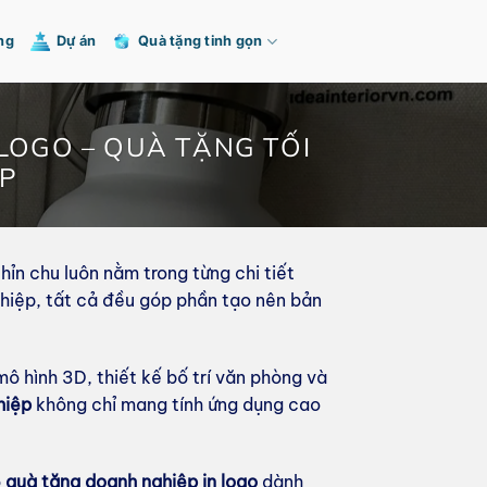
ng
Dự án
Quà tặng tinh gọn
N LOGO – QUÀ TẶNG TỐI
P
hỉn chu luôn nằm trong từng chi tiết
ghiệp, tất cả đều góp phần tạo nên bản
ô hình 3D, thiết kế bố trí văn phòng và
hiệp
không chỉ mang tính ứng dụng cao
ộ
quà tặng doanh nghiệp in logo
dành