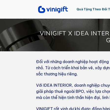
Bỏ
qua
Quà Tặng Theo Đối 
nội
dung
VINIGIFT X IDEA INTE
G
Đối với những doanh nghiệp hoạt động tr
nhỏ. Từ cách triển khai bản vẽ, xây dự
sắc thương hiệu riêng.
Với IDEA INTERIOR, doanh nghiệp chuyên
giải pháp thuê ngoài BPO, việc lựa ch
mà còn thể hiện tinh thần hiện đại, li
VINIGIFT rất vinh dự khi được đồng hà