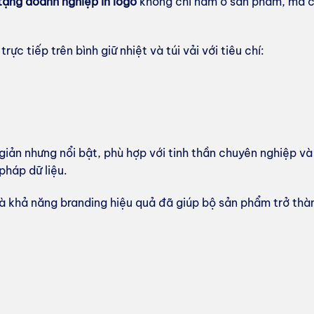
tặng doanh nghiệp in logo
không chỉ nằm ở sản phẩm, mà c
rực tiếp trên bình giữ nhiệt và túi vải với tiêu chí:
iản nhưng nổi bật, phù hợp với tinh thần chuyên nghiệp v
 pháp dữ liệu.
và khả năng branding hiệu quả đã giúp bộ sản phẩm trở thà