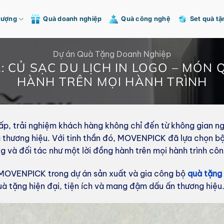
Tượng
Quà doanh nghiệp
Quà công nghệ
Set quà tặ
Dự án Quà Tặng Doanh Nghiệp
K: CỦ SẠC DU LỊCH IN LOGO – MÓ
HÀNH TRÊN MỌI HÀNH TRÌNH
ấp, trải nghiệm khách hàng không chỉ đến từ không gian n
ủa thương hiệu. Với tinh thần đó, MOVENPICK đã lựa chọn b
và đối tác như một lời đồng hành trên mọi hành trình công
MOVENPICK trong dự án sản xuất và gia công bộ
quà tặng
à tặng hiện đại, tiện ích và mang đậm dấu ấn thương hiệu