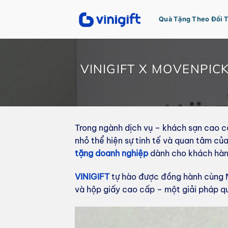
Bỏ
qua
Quà Tặng Theo Đối 
nội
dung
VINIGIFT X MOVENPIC
Trong ngành dịch vụ – khách sạn cao c
nhỏ thể hiện sự tinh tế và quan tâm c
tặng doanh nghiệp
dành cho khách hàng 
VINIGIFT
tự hào được đồng hành cùng 
và hộp giấy cao cấp – một giải pháp qu