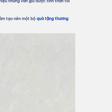
iệu nhưng vẫn giữ được tinh thần tối
nhằm tạo nên một bộ
quà tặng thương