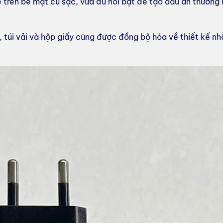
rên bề mặt củ sạc, vừa đủ nổi bật để tạo dấu ấn thương h
nh, túi vải và hộp giấy cũng được đồng bộ hóa về thiết kế 