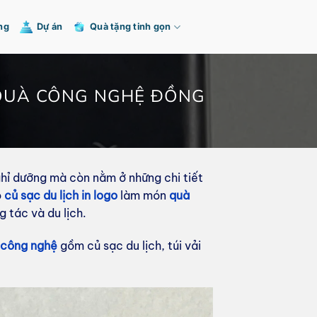
ng
Dự án
Quà tặng tinh gọn
N QUÀ CÔNG NGHỆ ĐỒNG
ghỉ dưỡng mà còn nằm ở những chi tiết
ộ
củ sạc du lịch in logo
làm món
quà
 tác và du lịch.
 công nghệ
gồm củ sạc du lịch, túi vải
.