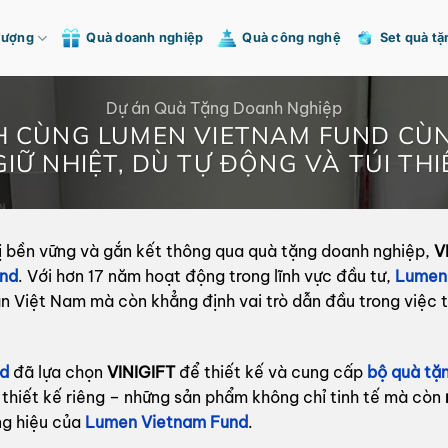
Tượng
Quà doanh nghiệp
Quà công nghệ
Set quà tặ
Dự án Quà Tặng Doanh Nghiệp
H CÙNG LUMEN VIETNAM FUND CÙ
IỮ NHIỆT, DÙ TỰ ĐỘNG VÀ TÚI THI
rị bền vững và gắn kết thông qua quà tặng doanh nghiệp,
V
nd
. Với hơn 17 năm hoạt động trong lĩnh vực đầu tư,
Lumen
n Việt Nam mà còn khẳng định vai trò dẫn đầu trong việc tạ
d
đã lựa chọn
VINIGIFT
để thiết kế và cung cấp
bộ quà tặ
thiết kế riêng – những sản phẩm không chỉ tinh tế mà còn
ơng hiệu của
Lumen Vietnam Fund
.