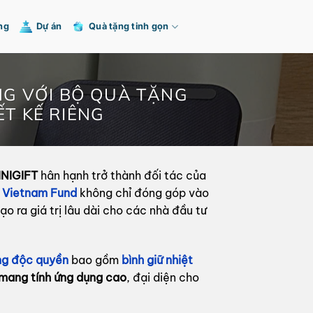
ng
Dự án
Quà tặng tinh gọn
NG VỚI BỘ QUÀ TẶNG
ẾT KẾ RIÊNG
INIGIFT
hân hạnh trở thành đối tác của
 Vietnam Fund
không chỉ đóng góp vào
o ra giá trị lâu dài cho các nhà đầu tư
ng độc quyền
bao gồm
bình giữ nhiệt
mang tính ứng dụng cao
, đại diện cho