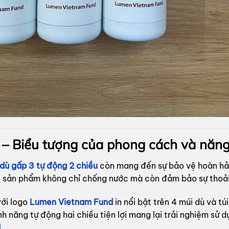
u – Biểu tượng của phong cách và năn
dù gấp 3 tự động 2 chiều
còn mang đến sự bảo vệ hoàn hảo 
t, sản phẩm không chỉ chống nước mà còn đảm bảo sự thoải
với logo
Lumen Vietnam Fund
in nổi bật trên 4 múi dù và t
 năng tự động hai chiều tiện lợi mang lại trải nghiệm sử d
d
.