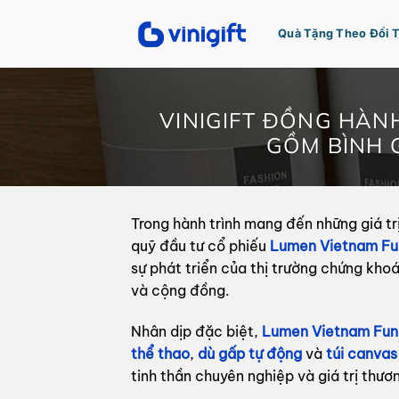
Bỏ
qua
Quà Tặng Theo Đối 
nội
dung
VINIGIFT ĐỒNG HÀN
GỒM BÌNH G
Trong hành trình mang đến những giá t
quỹ đầu tư cổ phiếu
Lumen Vietnam Fu
sự phát triển của thị trường chứng khoá
và cộng đồng.
Nhân dịp đặc biệt,
Lumen Vietnam Fun
thể thao
,
dù gấp tự động
và
túi canvas
tinh thần chuyên nghiệp và giá trị thư