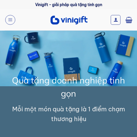
Bỏ
Vinigift - giải pháp quà tặng tinh gọn
qua
nội
dung
Quà tặng doanh nghiệp tinh
gọn
Mỗi một món quà tặng là 1 điểm chạm
thương hiệu