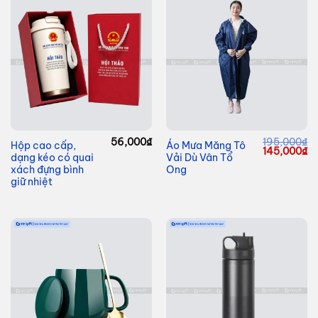
56,000
₫
195,000
₫
Hộp cao cấp,
Áo Mưa Măng Tô
Giá
G
145,000
₫
dạng kéo có quai
Vải Dù Vân Tổ
gốc
hi
là:
tạ
xách đựng bình
Ong
195,000₫.
là
giữ nhiệt
14