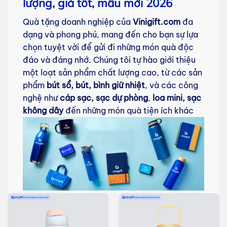
lượng, giá tốt, mẫu mới 2026
Quà tặng doanh nghiệp của
Vinigift.com
đa
dạng và phong phú, mang đến cho bạn sự lựa
chọn tuyệt vời để gửi đi những món quà độc
đáo và đáng nhớ. Chúng tôi tự hào giới thiệu
một loạt sản phẩm chất lượng cao, từ các sản
phẩm
bút sổ, bút, bình giữ nhiệt
, và các công
nghệ như
cáp sạc, sạc dự phòng
,
loa mini, sạc
không dây
đến những món quà tiện ích khác