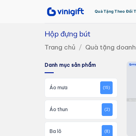
Bỏ
qua
Quà Tặng Theo Đối 
nội
dung
Hộp đựng bút
Trang chủ
/
Quà tặng doanh
Danh mục sản phẩm
Áo mưa
(15)
Áo thun
(2)
Ba lô
(8)