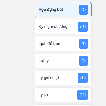
Hộp đựng bút
(5)
Kỷ niệm chương
(13)
Lịch để bàn
(3)
Lót ly
(2)
Ly giữ nhiệt
(41)
Ly sứ
(25)