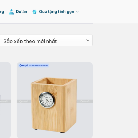
ng
Dự án
Quà tặng tinh gọn