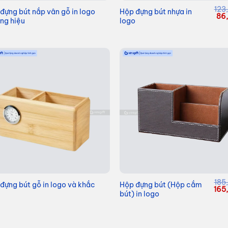
123
đựng bút nắp vân gỗ in logo
Hộp đựng bút nhựa in
Giá
86
ng hiệu
logo
gố
là:
123
185
đựng bút gỗ in logo và khắc
Hộp đựng bút (Hộp cắm
Giá
165
bút) in logo
gốc
là:
185,