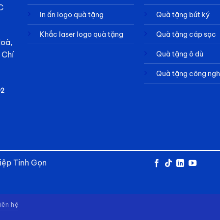
C
In ấn logo quà tặng
Quà tặng bút ký
Khắc laser logo quà tặng
Quà tặng cáp sạc
Hoà,
Quà tặng ô dù
 Chí
Quà tặng công ng
92
iệp Tinh Gọn
iên hệ