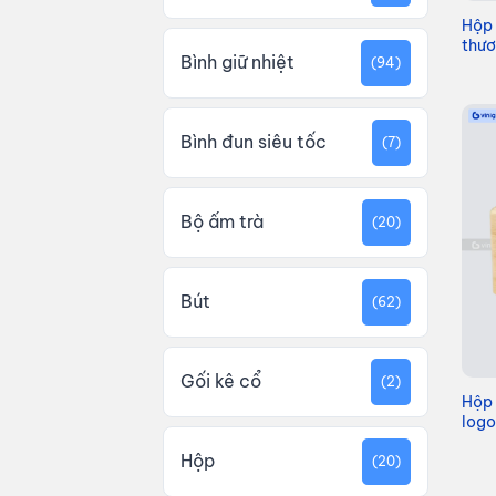
Hộp 
thươ
Bình giữ nhiệt
(94)
Bình đun siêu tốc
(7)
Bộ ấm trà
(20)
Bút
(62)
Gối kê cổ
(2)
Hộp 
logo
Hộp
(20)