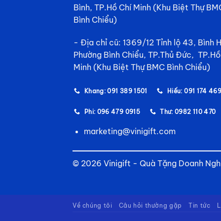
Bình, TP.Hồ Chí Minh (Khu Biệt Thự BM
Bình Chiểu)
- Địa chỉ cũ: 1369/12 Tỉnh lộ 43, Bình 
Phường Bình Chiểu, TP.Thủ Đức, TP.Hồ
Minh (Khu Biệt Thự BMC Bình Chiểu)
Khang: 091 389 1501
Hiếu: 091 174 46
Phi: 096 479 0915
Thư: 0982 110 470
marketing@vinigift.com
© 2026 Vinigift - Quà Tặng Doanh Ngh
Về chúng tôi
Câu hỏi thường gặp
Tin tức
L