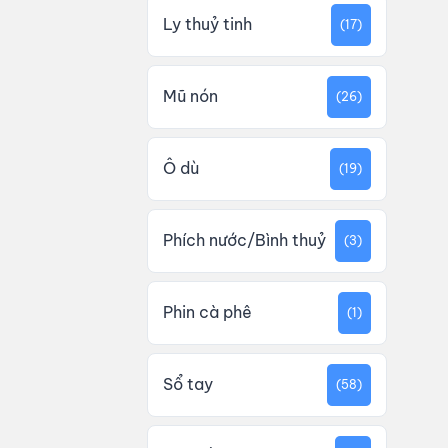
Ly thuỷ tinh
(17)
Mũ nón
(26)
Ô dù
(19)
Phích nước/Bình thuỷ
(3)
Phin cà phê
(1)
Sổ tay
(58)