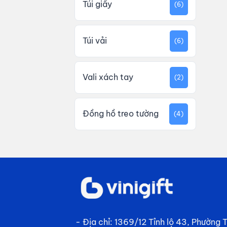
Túi giấy
(6)
Túi vải
(6)
Vali xách tay
(2)
Đồng hồ treo tường
(4)
- Địa chỉ: 1369/12 Tỉnh lộ 43, Phường