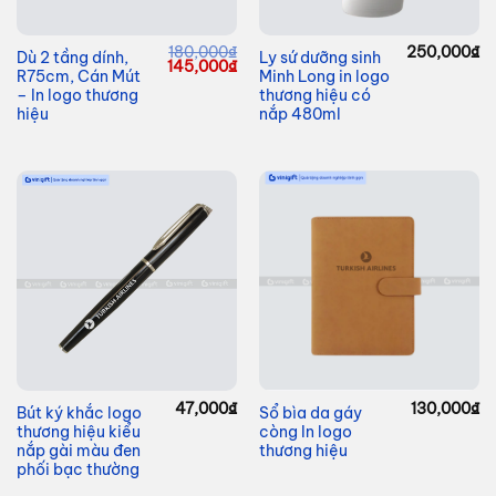
180,000
₫
250,000
₫
Dù 2 tầng dính,
Ly sứ dưỡng sinh
Giá
Giá
145,000
₫
R75cm, Cán Mút
Minh Long in logo
gốc
hiện
là:
tại
– In logo thương
thương hiệu có
180,000₫.
là:
hiệu
nắp 480ml
145,000₫.
47,000
₫
130,000
₫
Bút ký khắc logo
Sổ bìa da gáy
thương hiệu kiểu
còng In logo
nắp gài màu đen
thương hiệu
phối bạc thường