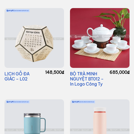
148,500
₫
685,000
₫
LỊCH GỖ ĐA
BỘ TRÀ MINH
GIÁC – L02
NGUYỆT BT012 –
In Logo Công Ty