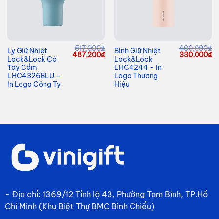
517,000
₫
400,000
₫
Ly Giữ Nhiệt
Bình Giữ Nhiệt
Giá
Giá
Giá
G
487,200
₫
330,000
₫
Lock&Lock Có
Lock&Lock
gốc
hiện
gốc
hi
là:
tại
là:
tạ
Tay Cầm
LHC4244 – In
517,000₫.
là:
400,000₫.
là
LHC4326BLU –
Logo Thương
487,200₫.
33
In Logo Công Ty
Hiệu
- Địa chỉ: 1369/12 Tỉnh lộ 43, Phường Tam Bình, TP.Hồ
Chí Minh (Khu Biệt Thự BMC Bình Chiểu)