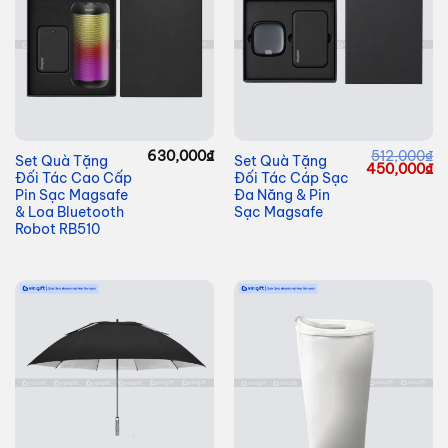
630,000
₫
512,000
₫
Set Quà Tặng
Set Quà Tặng
Giá
G
450,000
₫
Đối Tác Cao Cấp
Đối Tác Cáp Sạc
gốc
hi
là:
tạ
Pin Sạc Magsafe
Đa Năng & Pin
512,000₫.
là
& Loa Bluetooth
Sạc Magsafe
45
Robot RB510