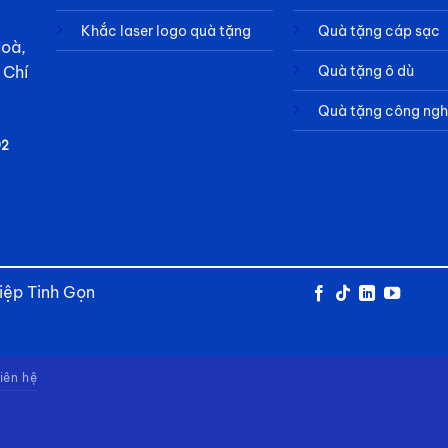
Khắc laser logo quà tặng
Quà tặng cáp sạc
Hoà,
Quà tặng ô dù
 Chí
Quà tặng công ng
92
iệp Tinh Gọn
iên hệ