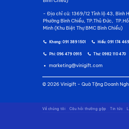
Bình Chiểu)
- Địa chỉ cũ: 1369/12 Tỉnh lộ 43, Bình 
Phường Bình Chiểu, TP.Thủ Đức, TP.Hồ
Minh (Khu Biệt Thự BMC Bình Chiểu)
Khang: 091 389 1501
Hiếu: 091 174 46
Phi: 096 479 0915
Thư: 0982 110 470
marketing@vinigift.com
© 2026 Vinigift - Quà Tặng Doanh Ngh
Về chúng tôi
Câu hỏi thường gặp
Tin tức
L