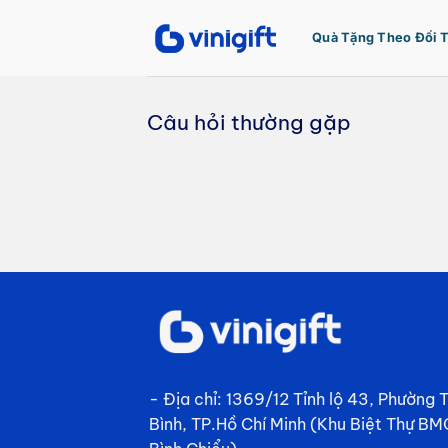
Bỏ
qua
Quà Tặng Theo Đối 
nội
dung
Câu hỏi thường gặp
- Địa chỉ: 1369/12 Tỉnh lộ 43, Phường
Bình, TP.Hồ Chí Minh (Khu Biệt Thự BM