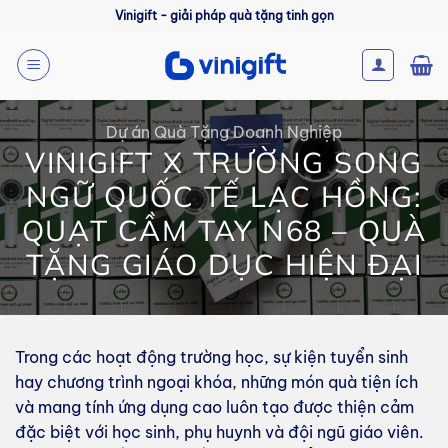
Bỏ
Vinigift - giải pháp quà tặng tinh gọn
qua
nội
dung
Dự án Quà Tặng Doanh Nghiệp
VINIGIFT X TRƯỜNG SONG
NGỮ QUỐC TẾ LẠC HỒNG:
QUẠT CẦM TAY N68 – QUÀ
TẶNG GIÁO DỤC HIỆN ĐẠI
Trong các hoạt động trường học, sự kiện tuyển sinh
hay chương trình ngoại khóa, những món quà tiện ích
và mang tính ứng dụng cao luôn tạo được thiện cảm
đặc biệt với học sinh, phụ huynh và đội ngũ giáo viên.