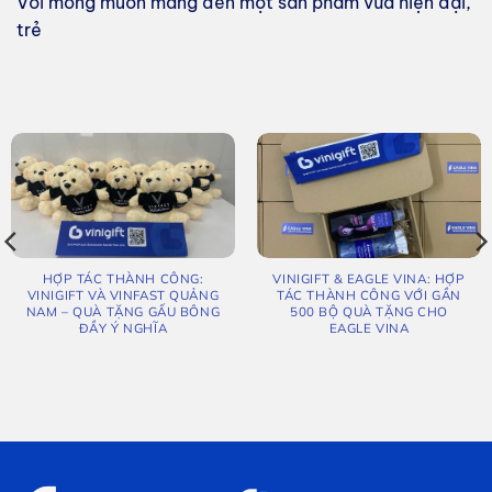
Với mong muốn mang đến một sản phẩm vừa hiện đại,
trẻ
HỢP TÁC THÀNH CÔNG:
VINIGIFT & EAGLE VINA: HỢP
VINIGIFT VÀ VINFAST QUẢNG
TÁC THÀNH CÔNG VỚI GẦN
NAM – QUÀ TẶNG GẤU BÔNG
500 BỘ QUÀ TẶNG CHO
ĐẦY Ý NGHĨA
EAGLE VINA