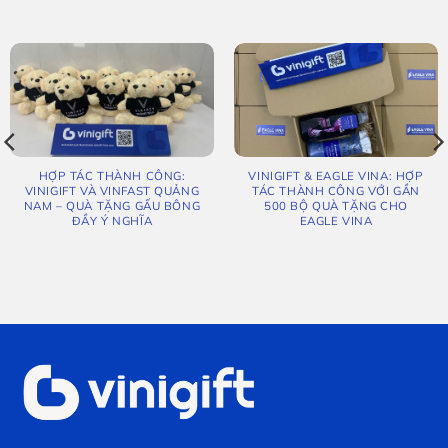
HỢP TÁC THÀNH CÔNG:
VINIGIFT & EAGLE VINA: HỢP
VINIGIFT VÀ VINFAST QUẢNG
TÁC THÀNH CÔNG VỚI GẦN
NAM – QUÀ TẶNG GẤU BÔNG
500 BỘ QUÀ TẶNG CHO
ĐẦY Ý NGHĨA
EAGLE VINA