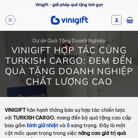
Bỏ
Vinigift - giải pháp quà tặng tinh gọn
qua
nội
dung
Dự án Quà Tặng Doanh Nghiệp
VINIGIFT HỢP TÁC CÙNG
TURKISH CARGO: ĐEM ĐẾN
QUÀ TẶNG DOANH NGHIỆP
CHẤT LƯỢNG CAO
VINIGIFT
hân hạnh thông báo sự hợp tác chiến lược
với
TURKISH CARGO
, mang đến bộ quà tặng cao cấp
bao gồm
bình giữ nhiệt
và
ô
sang trọng. Đây là một
cột mốc quan trọng trong việc
nâng cao giá trị quà