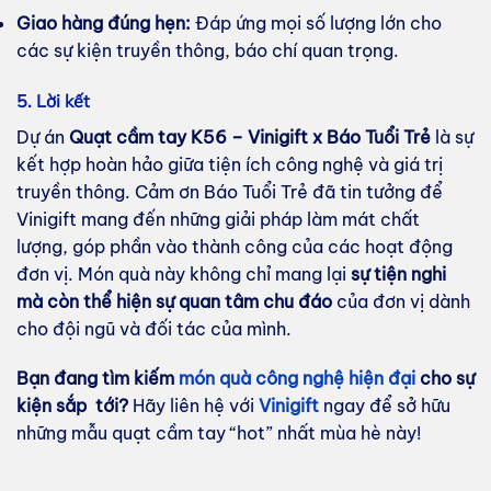
Giao hàng đúng hẹn:
Đáp ứng mọi số lượng lớn cho
các sự kiện truyền thông, báo chí quan trọng.
5. Lời kết
Dự án
Quạt cầm tay K56 – Vinigift x Báo Tuổi Trẻ
là sự
kết hợp hoàn hảo giữa tiện ích công nghệ và giá trị
truyền thông. Cảm ơn Báo Tuổi Trẻ đã tin tưởng để
Vinigift mang đến những giải pháp làm mát chất
lượng, góp phần vào thành công của các hoạt động
đơn vị. Món quà này không chỉ mang lại
sự tiện nghi
mà còn thể hiện sự quan tâm chu đáo
của đơn vị dành
cho đội ngũ và đối tác của mình.
Bạn đang tìm kiếm
món quà công nghệ hiện đại
cho sự
kiện sắp tới?
Hãy liên hệ với
Vinigift
ngay để sở hữu
những mẫu quạt cầm tay “hot” nhất mùa hè này!