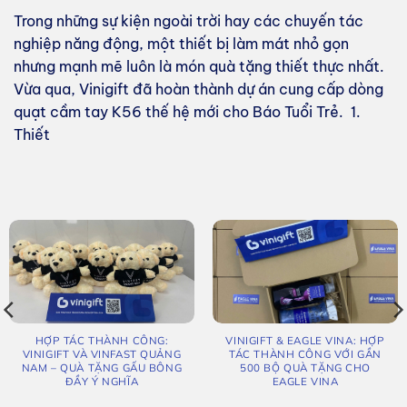
Trong những sự kiện ngoài trời hay các chuyến tác
nghiệp năng động, một thiết bị làm mát nhỏ gọn
nhưng mạnh mẽ luôn là món quà tặng thiết thực nhất.
Vừa qua, Vinigift đã hoàn thành dự án cung cấp dòng
quạt cầm tay K56 thế hệ mới cho Báo Tuổi Trẻ. 1.
Thiết
HỢP TÁC THÀNH CÔNG:
VINIGIFT & EAGLE VINA: HỢP
VINIGIFT VÀ VINFAST QUẢNG
TÁC THÀNH CÔNG VỚI GẦN
NAM – QUÀ TẶNG GẤU BÔNG
500 BỘ QUÀ TẶNG CHO
ĐẦY Ý NGHĨA
EAGLE VINA