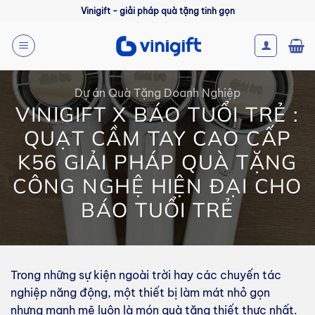
Bỏ
Vinigift - giải pháp quà tặng tinh gọn
qua
nội
dung
Dự án Quà Tặng Doanh Nghiệp
VINIGIFT X BÁO TUỔI TRẺ :
QUẠT CẦM TAY CAO CẤP
K56 GIẢI PHÁP QUÀ TẶNG
CÔNG NGHỆ HIỆN ĐẠI CHO
BÁO TUỔI TRẺ
Trong những sự kiện ngoài trời hay các chuyến tác
nghiệp năng động, một thiết bị làm mát nhỏ gọn
nhưng mạnh mẽ luôn là món quà tặng thiết thực nhất.