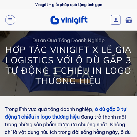
Bỏ
Vinigift - giải pháp quà tặng tinh gọn
qua
nội
dung
Dự án Quà Tặng Doanh Nghiệp
HỢP TÁC VINIGIFT X LÊ GIA
LOGISTICS VỚI Ô DÙ GẤP 3
TỰ ĐỘNG 1 CHIỀU IN LOGO
THƯƠNG HIỆU
Trong lĩnh vực quà tặng doanh nghiệp,
ô dù gấp 3 tự
động 1 chiều in logo thương hiệu
đang trở thành một
trong những sản phẩm được ưa chuộng nhất. Không
chỉ là vật dụng hữu ích trong đời sống hằng ngày, ô dù