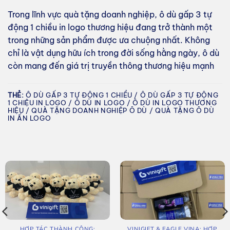
Trong lĩnh vực quà tặng doanh nghiệp, ô dù gấp 3 tự
động 1 chiều in logo thương hiệu đang trở thành một
trong những sản phẩm được ưa chuộng nhất. Không
chỉ là vật dụng hữu ích trong đời sống hằng ngày, ô dù
còn mang đến giá trị truyền thông thương hiệu mạnh
THẺ:
Ô DÙ GẤP 3 TỰ ĐỘNG 1 CHIỀU / Ô DÙ GẤP 3 TỰ ĐỘNG
1 CHIỆU IN LOGO / Ô DÙ IN LOGO / Ô DÙ IN LOGO THƯƠNG
HIỆU / QUÀ TẶNG DOANH NGHIỆP Ô DÙ / QUÀ TẶNG Ô DÙ
IN ẤN LOGO
HỢP TÁC THÀNH CÔNG:
VINIGIFT & EAGLE VINA: HỢP