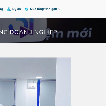
ng
Dự án
Quà tặng tinh gọn
ẶNG DOANH NGHIỆP