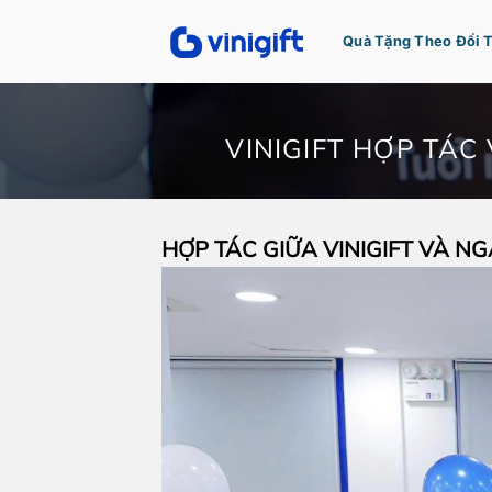
Bỏ
qua
Quà Tặng Theo Đối 
nội
dung
VINIGIFT HỢP TÁ
HỢP TÁC GIỮA VINIGIFT VÀ N