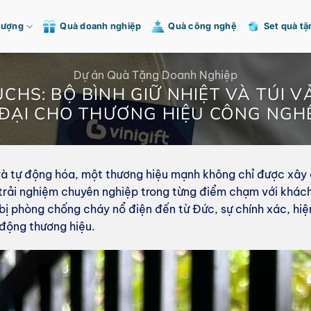
Tượng
Quà doanh nghiệp
Quà công nghệ
Set quà tặ
Dự án Quà Tặng Doanh Nghiệp
UCHS: BỘ BÌNH GIỮ NHIỆT VÀ TÚI V
 ĐẠI CHO THƯƠNG HIỆU CÔNG NGH
 và tự động hóa, một thương hiệu mạnh không chỉ được xâ
rải nghiệm chuyên nghiệp trong từng điểm chạm với khách
ị phòng chống cháy nổ điện đến từ Đức, sự chính xác, hiện 
 động thương hiệu.