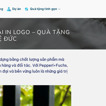
ng
Dự án
Quà tặng tinh gọn
ẢI IN LOGO – QUÀ TẶNG
Ệ ĐỨC
y dựng bằng chất lượng sản phẩm mà
 hàng và đối tác. Với Pepperl+Fuchs,
đại và bền vững luôn là những giá trị