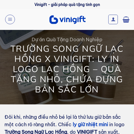
Bỏ
Vinigift - giải pháp quà tặng tinh gọn
qua
nội
dung
Dự án Quà Tặng Doanh Nghiệp
TRƯỜNG SONG NGỮ LẠC
HỒNG X VINIGIFT: LY IN
LOGO LẠC HỒNG – QUÀ
TẶNG NHỎ, CHỨA ĐỰNG
BẢN SẮC LỚN
Đôi khi, những điều nhỏ bé lại là thứ lưu giữ bản sắc
một cách rõ ràng nhất. Chiếc
ly giữ nhiệt mini
in logo
Trường Song Ngữ Lạc Hồng
, do
VINIGIFT
sản xuất,