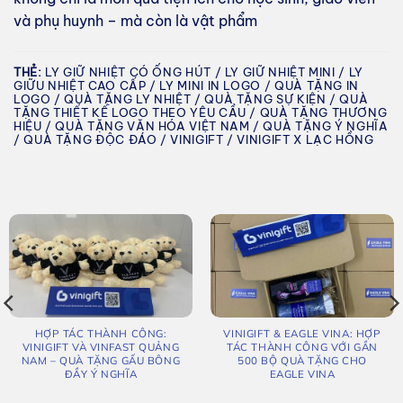
và phụ huynh – mà còn là vật phẩm
THẺ:
LY GIỮ NHIỆT CÓ ỐNG HÚT / LY GIỮ NHIỆT MINI / LY
GIỮU NHIỆT CAO CẤP / LY MINI IN LOGO / QUÀ TẶNG IN
LOGO / QUÀ TẶNG LY NHIỆT / QUÀ TẶNG SỰ KIỆN / QUÀ
TẶNG THIẾT KẾ LOGO THEO YÊU CẦU / QUÀ TẶNG THƯƠNG
HIỆU / QUÀ TẶNG VĂN HÓA VIỆT NAM / QUÀ TẶNG Ý NGHĨA
/ QUÀ TẶNG ĐỘC ĐÁO / VINIGIFT / VINIGIFT X LẠC HỒNG
HỢP TÁC THÀNH CÔNG:
VINIGIFT & EAGLE VINA: HỢP
VINIGIFT VÀ VINFAST QUẢNG
TÁC THÀNH CÔNG VỚI GẦN
NAM – QUÀ TẶNG GẤU BÔNG
500 BỘ QUÀ TẶNG CHO
ĐẦY Ý NGHĨA
EAGLE VINA