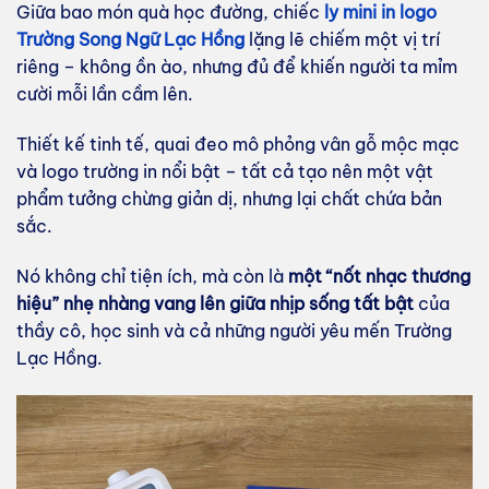
Giữa bao món quà học đường, chiếc
ly mini in logo
Trường Song Ngữ Lạc Hồng
lặng lẽ chiếm một vị trí
riêng – không ồn ào, nhưng đủ để khiến người ta mỉm
cười mỗi lần cầm lên.
Thiết kế tinh tế, quai đeo mô phỏng vân gỗ mộc mạc
và logo trường in nổi bật – tất cả tạo nên một vật
phẩm tưởng chừng giản dị, nhưng lại chất chứa bản
sắc.
Nó không chỉ tiện ích, mà còn là
một “nốt nhạc thương
hiệu” nhẹ nhàng vang lên giữa nhịp sống tất bật
của
thầy cô, học sinh và cả những người yêu mến Trường
Lạc Hồng.