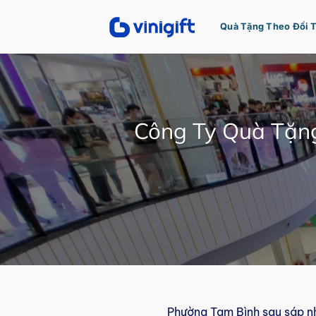
Bỏ
qua
Quà Tặng Theo Đối 
nội
dung
Công Ty Quà Tặng
Phường Tam Bình sau sáp n