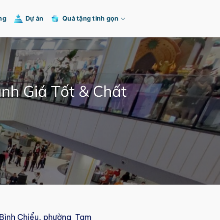
ng
Dự án
Quà tặng tinh gọn
nh Giá Tốt & Chất
 Bình Chiểu, phường Tam