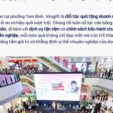
n tại phường Tam Bình, Vinigift là
đối tác quà tặng doanh 
i ưu và hiệu quả vượt trội. Chúng tôi luôn nỗ lực cân bằng
hảo
, đi kèm với
dịch vụ tận tâm
và
chính sách bảo hành ch
yên nghiệp
, mỗi món quà không chỉ đẹp mắt mà còn trở th
nâng tầm giá trị và khẳng định vị thế chuyên nghiệp của do