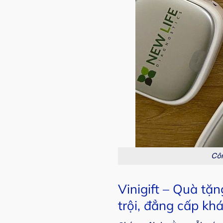
Côn
Vinigift – Quà t
trội, đẳng cấp khá