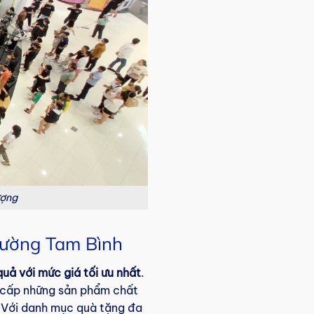
ượng
phường Tam Bình
quả với mức giá tối ưu nhất
.
ng cấp những sản phẩm chất
. Với danh mục quà tặng đa