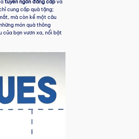
là
tuyên ngôn đẳng cấp
và
chỉ cung cấp quà tặng;
p mắt, mà còn kể một câu
a những món quà thông
u của bạn vươn xa, nổi bật