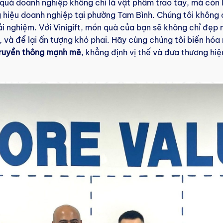
 quà doanh nghiệp không chỉ là vật phẩm trao tay, mà còn 
hiệu doanh nghiệp tại phường Tam Bình. Chúng tôi không 
rải nghiệm. Với Vinigift, món quà của bạn sẽ không chỉ đẹ
n, và để lại ấn tượng khó phai. Hãy cùng chúng tôi biến hó
truyền thông mạnh mẽ
, khẳng định vị thế và đưa thương hiệ