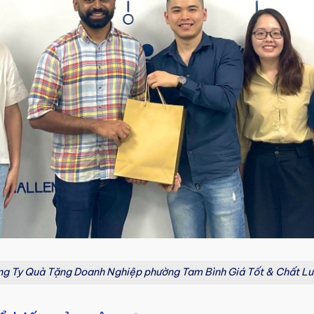
g Ty Quà Tặng Doanh Nghiệp phường Tam Bình Giá Tốt & Chất L