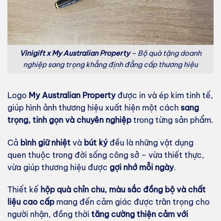
Vinigift x My Australian Property
– Bộ quà tặng doanh
nghiệp sang trọng khẳng định đẳng cấp thương hiệu
Logo
My Australian Property
được in và ép kim tinh tế,
giúp hình ảnh thương hiệu xuất hiện một cách
sang
trọng, tinh gọn và chuyên nghiệp
trong từng sản phẩm.
Cả
bình giữ nhiệt
và
bút ký
đều là những vật dụng
quen thuộc trong đời sống công sở – vừa thiết thực,
vừa giúp thương hiệu được
gợi nhớ mỗi ngày
.
Thiết kế
hộp quà chỉn chu, màu sắc đồng bộ và chất
liệu cao cấp
mang đến cảm giác được trân trọng cho
người nhận, đồng thời
tăng cường thiện cảm với