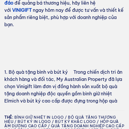
đáo
để quảng bá thương hiệu, hãy liên hệ
với
VINIGIFT
ngay hôm nay để được tư vấn và thiết kế
sản phẩm riêng biệt, phù hợp với doanh nghiệp của
bạn.
1. Bộ quà tặng bình và bút ký Trong chiến dịch tri ân
khách hàng và đối tác, My Australian Property đã lựa
chọn Vinigift làm đơn vị đồng hành sản xuất bộ quà
tặng doanh nghiệp độc quyền gồm bình giữ nhiệt
Elmich và bút ký cao cấp được đựng trong hộp quà
THẺ:
BÌNH GIỮ NHIỆT IN LOGO / BỘ QUÀ TẶNG THƯƠNG
HIỆU / BÚT KÝ IN LOGO / BÚT KÝ KHẮC LOGO / HỘP QUÀ
ÂM DƯƠNG CAO CẤP / QUÀ TẶNG DOANH NGHIỆP CAO CẤP