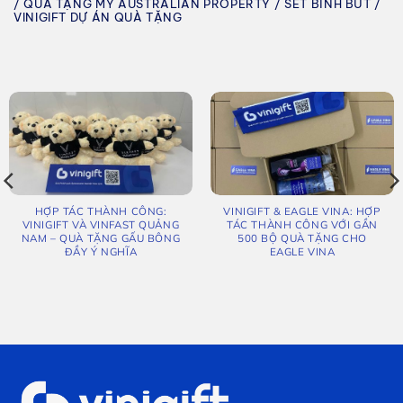
/ QUÀ TẶNG MY AUSTRALIAN PROPERTY / SET BÌNH BÚT /
VINIGIFT DỰ ÁN QUÀ TẶNG
HỢP TÁC THÀNH CÔNG:
VINIGIFT & EAGLE VINA: HỢP
VINIGIFT VÀ VINFAST QUẢNG
TÁC THÀNH CÔNG VỚI GẦN
NAM – QUÀ TẶNG GẤU BÔNG
500 BỘ QUÀ TẶNG CHO
ĐẦY Ý NGHĨA
EAGLE VINA