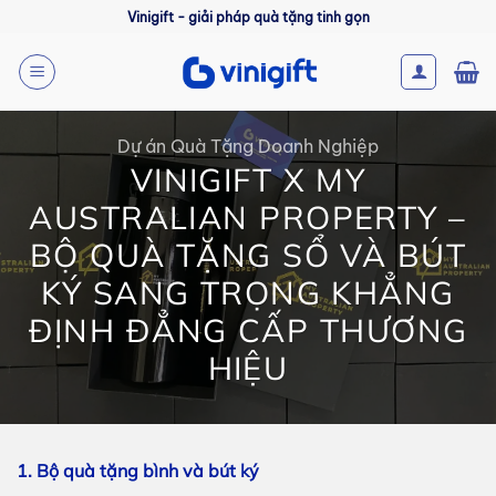
Bỏ
Vinigift - giải pháp quà tặng tinh gọn
qua
nội
dung
Dự án Quà Tặng Doanh Nghiệp
VINIGIFT X MY
AUSTRALIAN PROPERTY –
BỘ QUÀ TẶNG SỔ VÀ BÚT
KÝ SANG TRỌNG KHẲNG
ĐỊNH ĐẲNG CẤP THƯƠNG
HIỆU
1. Bộ quà tặng bình và bút ký