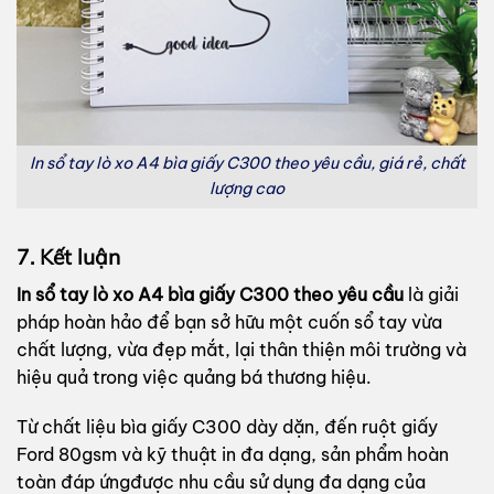
In sổ tay lò xo A4 bìa giấy C300 theo yêu cầu, giá rẻ, chất
lượng cao
7. Kết luận
In sổ tay lò xo A4 bìa giấy C300 theo yêu cầu
là giải
pháp hoàn hảo để bạn sở hữu một cuốn sổ tay vừa
chất lượng, vừa đẹp mắt, lại thân thiện môi trường và
hiệu quả trong việc quảng bá thương hiệu.
Từ chất liệu bìa giấy C300 dày dặn, đến ruột giấy
Ford 80gsm và kỹ thuật in đa dạng, sản phẩm hoàn
toàn đáp ứngđược nhu cầu sử dụng đa dạng của