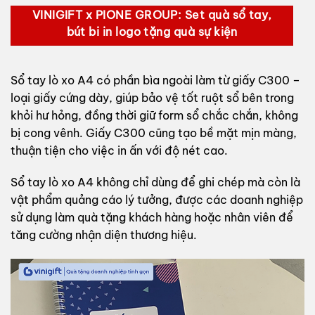
VINIGIFT x PIONE GROUP: Set quà sổ tay,
bút bi in logo tặng quà sự kiện
Sổ tay lò xo A4 có phần bìa ngoài làm từ giấy C300 –
loại giấy cứng dày, giúp bảo vệ tốt ruột sổ bên trong
khỏi hư hỏng, đồng thời giữ form sổ chắc chắn, không
bị cong vênh. Giấy C300 cũng tạo bề mặt mịn màng,
thuận tiện cho việc in ấn với độ nét cao.
Sổ tay lò xo A4 không chỉ dùng để ghi chép mà còn là
vật phẩm quảng cáo lý tưởng, được các doanh nghiệp
sử dụng làm quà tặng khách hàng hoặc nhân viên để
tăng cường nhận diện thương hiệu.