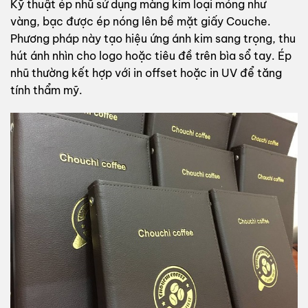
Kỹ thuật ép nhũ sử dụng màng kim loại mỏng như
vàng, bạc được ép nóng lên bề mặt giấy Couche.
Phương pháp này tạo hiệu ứng ánh kim sang trọng, thu
hút ánh nhìn cho logo hoặc tiêu đề trên bìa sổ tay. Ép
nhũ thường kết hợp với in offset hoặc in UV để tăng
tính thẩm mỹ.