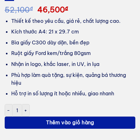
Giá
Giá
52,100
₫
46,500
₫
gốc
hiện
Thiết kế theo yêu cầu, giá rẻ, chất lượng cao.
là:
tại
52,100₫.
là:
Kích thước A4: 21 x 29.7 cm
46,500₫.
Bìa giấy C300 dày dặn, bền đẹp
Ruột giấy Ford kem/trắng 80gsm
Nhận in logo, khắc laser, in UV, in lụa
Phù hợp làm quà tặng, sự kiện, quảng bá thương
hiệu
Hỗ trợ in số lượng ít hoặc nhiều, giao nhanh
In sổ tay lò xo A4 bìa giấy C300 theo yêu cầu, giá rẻ, chất lượn
Thêm vào giỏ hàng