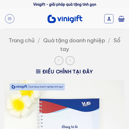
Bỏ
Vinigift - giải pháp quà tặng tinh gọn
qua
nội
dung
Trang chủ
/
Quà tặng doanh nghiệp
/
Sổ
tay
ĐIỀU CHỈNH TẠI ĐÂY