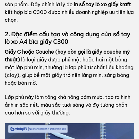
sản phẩm. Đây chính là lý do
in sổ tay lò xo giấy kraft
kết hợp bìa C300 được nhiều doanh nghiệp ưu tiên lựa
chọn.
2. Đặc điểm cấu tạo và công dụng của sổ tay
lò xo A4 bìa giấy C300
Giấy C hoặc Couche (hay còn gọi là giấy couche mỹ
thuật)
là loại giấy được phủ một hoặc hai mặt bằng
một lớp phủ mịn, thường là lớp phủ từ chất liệu khoáng
(clay), giúp bề mặt giấy trở nên láng mịn, sáng bóng
hoặc bán mờ.
Lớp phủ này làm tăng khả năng bám mực, tạo ra hình
ảnh in sắc nét, màu sắc tươi sáng và độ tương phản
cao hơn so với giấy thường.