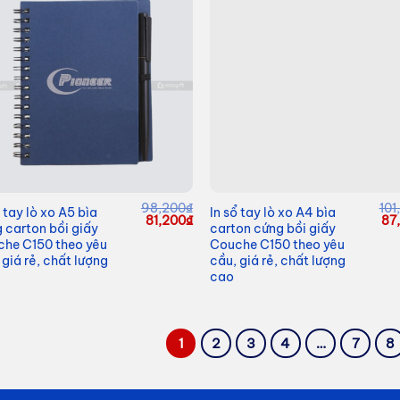
98,200
₫
101
ổ tay lò xo A5 bìa
In sổ tay lò xo A4 bìa
Giá
Giá
Gi
81,200
₫
87
 carton bồi giấy
carton cứng bồi giấy
gốc
hiện
gố
he C150 theo yêu
Couche C150 theo yêu
là:
tại
là:
98,200₫.
là:
101
 giá rẻ, chất lượng
cầu, giá rẻ, chất lượng
81,200₫.
cao
1
2
3
4
…
7
8