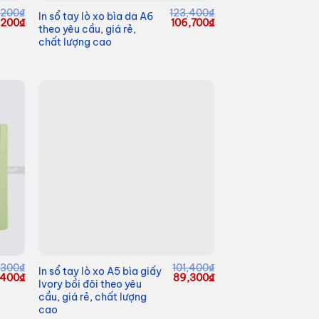
,200
₫
123,400
₫
In sổ tay lò xo bìa da A6
á
Giá
Giá
Giá
1,200
₫
106,700
₫
theo yêu cầu, giá rẻ,
c
hiện
gốc
hiện
chất lượng cao
tại
là:
tại
4,200₫.
là:
123,400₫.
là:
111,200₫.
106,700₫.
,300
₫
101,400
₫
In sổ tay lò xo A5 bìa giấy
Giá
Giá
Giá
,400
₫
89,300
₫
Ivory bồi đôi theo yêu
hiện
gốc
hiện
cầu, giá rẻ, chất lượng
tại
là:
tại
,300₫.
là:
101,400₫.
là:
cao
102,400₫.
89,300₫.