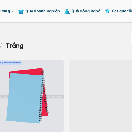
Tượng
Quà doanh nghiệp
Quà công nghệ
Set quà tặ
/
Trắng