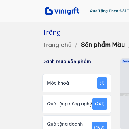
Bỏ
qua
Quà Tặng Theo Đối 
nội
dung
Trắng
Trang chủ
/
Sản phẩm Màu
Danh mục sản phẩm
Móc khoá
(1)
Quà tặng công nghệ
(241)
Quà tặng doanh
(463)