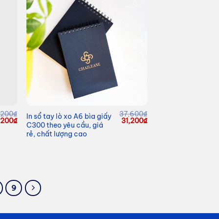
,200
₫
37,600
₫
In sổ tay lò xo A6 bìa giấy
á
Giá
Giá
Giá
,200
₫
31,200
₫
C300 theo yêu cầu, giá
c
hiện
gốc
hiện
rẻ, chất lượng cao
tại
là:
tại
,200₫.
là:
37,600₫.
là:
87,200₫.
31,200₫.
9