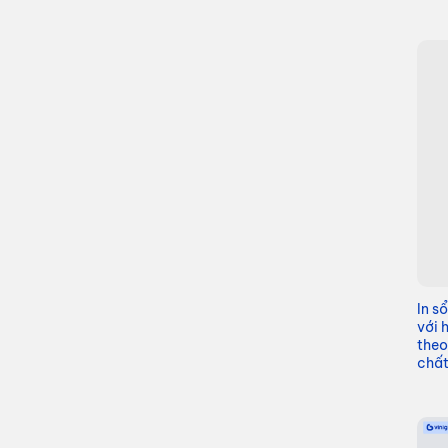
In s
với 
theo
chất