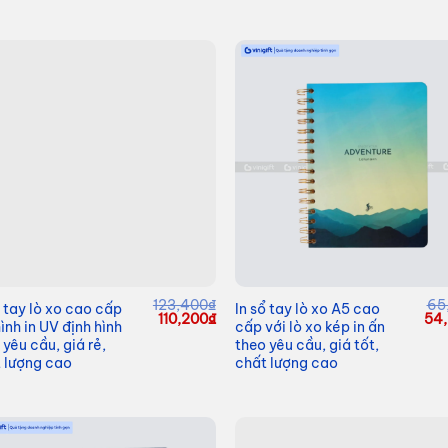
123,400
₫
65
ổ tay lò xo cao cấp
In sổ tay lò xo A5 cao
Giá
Giá
Giá
110,200
₫
54
hình in UV định hình
cấp với lò xo kép in ấn
gốc
hiện
gố
 yêu cầu, giá rẻ,
theo yêu cầu, giá tốt,
là:
tại
là:
123,400₫.
là:
65,
 lượng cao
chất lượng cao
110,200₫.