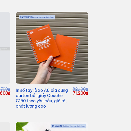
,700
₫
82,100
₫
In sổ tay lò xo A6 bìa cứng
Giá
Giá
Giá
,600
₫
71,200
₫
carton bồi giấy Couche
c
hiện
gốc
hiện
C150 theo yêu cầu, giá rẻ,
tại
là:
tại
700₫.
là:
82,100₫.
là:
chất lượng cao
54,600₫.
71,200₫.