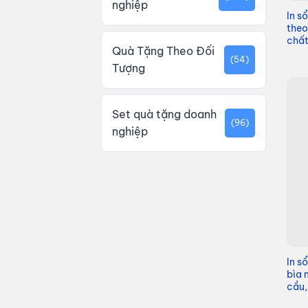
nghiệp
In s
theo
chất
Quà Tặng Theo Đối
(54)
Tượng
Set quà tặng doanh
(96)
nghiệp
In s
bìa 
cầu,