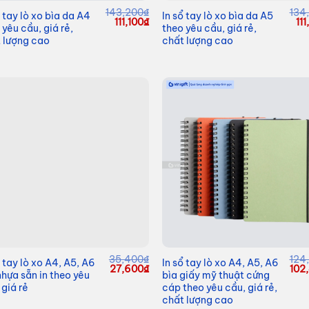
143,200
₫
134
ổ tay lò xo bìa da A4
In sổ tay lò xo bìa da A5
Giá
Giá
Gi
111,100
₫
11
 yêu cầu, giá rẻ,
theo yêu cầu, giá rẻ,
gốc
hiện
gố
 lượng cao
chất lượng cao
là:
tại
là:
143,200₫.
là:
13
111,100₫.
35,400
₫
124
ổ tay lò xo A4, A5, A6
In sổ tay lò xo A4, A5, A6
Giá
Giá
Giá
27,600
₫
102
nhựa sẵn in theo yêu
bìa giấy mỹ thuật cứng
gốc
hiện
gốc
 giá rẻ
cáp theo yêu cầu, giá rẻ,
là:
tại
là:
35,400₫.
là:
124
chất lượng cao
27,600₫.