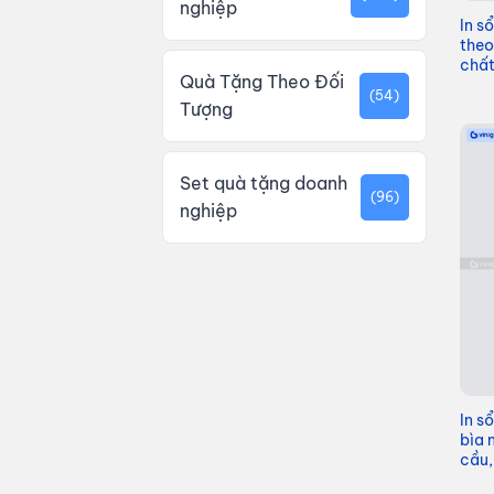
nghiệp
In s
theo
chất
Quà Tặng Theo Đối
(54)
Tượng
Set quà tặng doanh
(96)
nghiệp
In s
bìa 
cầu,