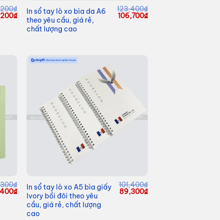
,200
₫
123,400
₫
In sổ tay lò xo bìa da A6
á
Giá
Giá
Giá
1,200
₫
106,700
₫
theo yêu cầu, giá rẻ,
c
hiện
gốc
hiện
chất lượng cao
tại
là:
tại
4,200₫.
là:
123,400₫.
là:
111,200₫.
106,700₫.
,300
₫
101,400
₫
In sổ tay lò xo A5 bìa giấy
Giá
Giá
Giá
,400
₫
89,300
₫
Ivory bồi đôi theo yêu
hiện
gốc
hiện
cầu, giá rẻ, chất lượng
tại
là:
tại
,300₫.
là:
101,400₫.
là:
cao
102,400₫.
89,300₫.