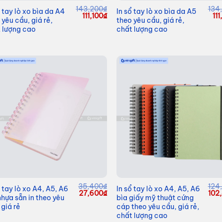
143,200
₫
134
ổ tay lò xo bìa da A4
In sổ tay lò xo bìa da A5
Giá
Giá
Gi
111,100
₫
11
 yêu cầu, giá rẻ,
theo yêu cầu, giá rẻ,
gốc
hiện
gố
 lượng cao
chất lượng cao
là:
tại
là:
143,200₫.
là:
13
111,100₫.
35,400
₫
124
ổ tay lò xo A4, A5, A6
In sổ tay lò xo A4, A5, A6
Giá
Giá
Giá
27,600
₫
102
nhựa sẵn in theo yêu
bìa giấy mỹ thuật cứng
gốc
hiện
gốc
 giá rẻ
cáp theo yêu cầu, giá rẻ,
là:
tại
là:
35,400₫.
là:
124
chất lượng cao
27,600₫.