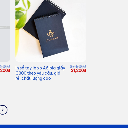
,200
₫
37,600
₫
In sổ tay lò xo A6 bìa giấy
á
Giá
Giá
Giá
,200
₫
31,200
₫
C300 theo yêu cầu, giá
c
hiện
gốc
hiện
rẻ, chất lượng cao
tại
là:
tại
,200₫.
là:
37,600₫.
là:
87,200₫.
31,200₫.