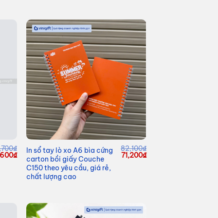
,700
₫
82,100
₫
In sổ tay lò xo A6 bìa cứng
Giá
Giá
Giá
,600
₫
71,200
₫
carton bồi giấy Couche
c
hiện
gốc
hiện
C150 theo yêu cầu, giá rẻ,
tại
là:
tại
700₫.
là:
82,100₫.
là:
chất lượng cao
54,600₫.
71,200₫.