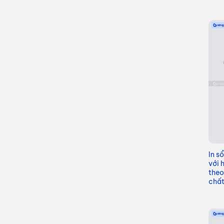
In s
với 
theo
chất