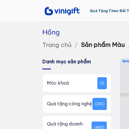
Bỏ
qua
Quà Tặng Theo Đối 
nội
dung
Hồng
Trang chủ
/
Sản phẩm Màu
Danh mục sản phẩm
Móc khoá
(1)
Quà tặng công nghệ
(241)
Quà tặng doanh
(463)