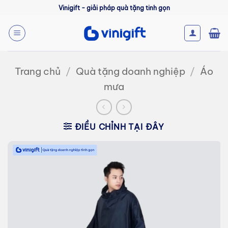
Bỏ
Vinigift - giải pháp quà tặng tinh gọn
qua
nội
dung
Trang chủ
/
Quà tặng doanh nghiệp
/
Áo
mưa
ĐIỀU CHỈNH TẠI ĐÂY