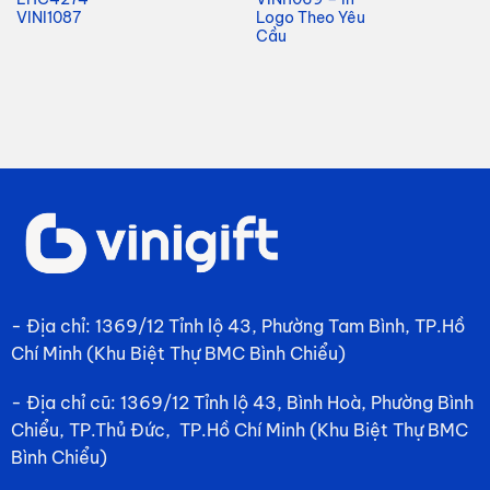
à:
386,000₫.
là:
352,000₫.
là
VINI1087
Logo Theo Yêu
256,000₫.
247,000₫.
23
Cầu
- Địa chỉ: 1369/12 Tỉnh lộ 43, Phường Tam Bình, TP.Hồ
Chí Minh (Khu Biệt Thự BMC Bình Chiểu)
- Địa chỉ cũ: 1369/12 Tỉnh lộ 43, Bình Hoà, Phường Bình
Chiểu, TP.Thủ Đức, TP.Hồ Chí Minh (Khu Biệt Thự BMC
Bình Chiểu)