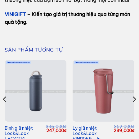
thương hiệu của bạn luôn nổi bật trong mọi cơn mưa!
VINIGIFT
– Kiến tạo giá trị thương hiệu qua từng món
quà tặng.
SẢN PHẨM TƯƠNG TỰ
386,000
₫
352,000
₫
Bình giữ nhiệt
Ly giữ nhiệt
Giá
Giá
Giá
Giá
G
247,000
₫
239,000
₫
Lock&Lock
Lock&Lock
hiện
gốc
hiện
gốc
hi
tại
là:
tại
là:
tạ
LHC4274
VINI1069 – In