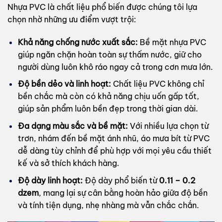
Nhựa PVC là chất liệu phổ biến được chúng tôi lựa
chọn nhờ những ưu điểm vượt trội:
Khả năng chống nước xuất sắc:
Bề mặt nhựa PVC
giúp ngăn chặn hoàn toàn sự thấm nước, giữ cho
người dùng luôn khô ráo ngay cả trong cơn mưa lớn.
Độ bền dẻo và linh hoạt:
Chất liệu PVC không chỉ
bền chắc mà còn có khả năng chịu uốn gấp tốt,
giúp sản phẩm luôn bền đẹp trong thời gian dài.
Đa dạng màu sắc và bề mặt:
Với nhiều lựa chọn từ
trơn, nhám đến bề mặt ánh nhũ, áo mưa bít từ PVC
dễ dàng tùy chỉnh để phù hợp với mọi yêu cầu thiết
kế và sở thích khách hàng.
Độ dày linh hoạt:
Độ dày phổ biến từ
0.11 – 0.2
dzem
, mang lại sự cân bằng hoàn hảo giữa độ bền
và tính tiện dụng, nhẹ nhàng mà vẫn chắc chắn.