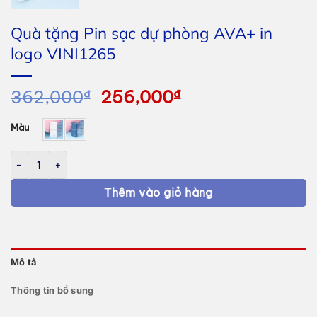
Quà tặng Pin sạc dự phòng AVA+ in
logo VINI1265
Giá
Giá
362,000
₫
256,000
₫
gốc
hiện
là:
tại
Màu
362,000₫.
là:
Quà tặng Pin sạc dự phòng AVA+ in logo VINI1265 số lượng
256,000₫.
Thêm vào giỏ hàng
Mô tả
Thông tin bổ sung