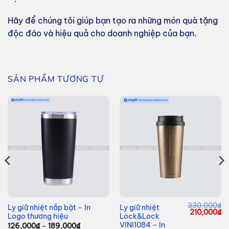
Hãy để chúng tôi giúp bạn tạo ra những món quà tặng
độc đáo và hiệu quả cho doanh nghiệp của bạn.
SẢN PHẨM TƯƠNG TỰ
330,000
₫
Ly giữ nhiệt nắp bật – In
Ly giữ nhiệt
Giá
Giá
G
210,000
₫
Logo thương hiệu
Lock&Lock
hiện
gốc
hi
tại
là:
tạ
VINI1084 – In
Khoảng
126,000
₫
–
189,000
₫