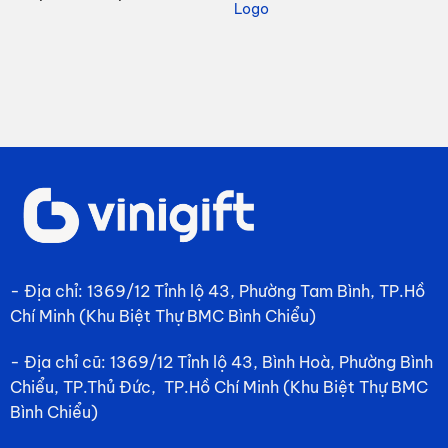
à:
330,000₫.
là
giá:
Logo
237,000₫.
21
từ
126,000₫
đến
189,000₫
- Địa chỉ: 1369/12 Tỉnh lộ 43, Phường Tam Bình, TP.Hồ
Chí Minh (Khu Biệt Thự BMC Bình Chiểu)
- Địa chỉ cũ: 1369/12 Tỉnh lộ 43, Bình Hoà, Phường Bình
Chiểu, TP.Thủ Đức, TP.Hồ Chí Minh (Khu Biệt Thự BMC
Bình Chiểu)