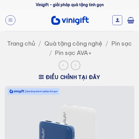
Bỏ
Vinigift - giải pháp quà tặng tinh gọn
qua
nội
dung
Trang chủ
/
Quà tặng công nghệ
/
Pin sạc
/
Pin sạc AVA+
ĐIỀU CHỈNH TẠI ĐÂY