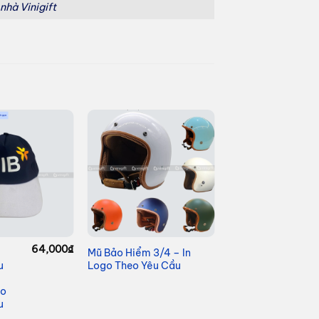
 nhà Vinigift
64,000
₫
Mũ Bảo Hiểm 3/4 – In
u
Logo Theo Yêu Cầu
go
u