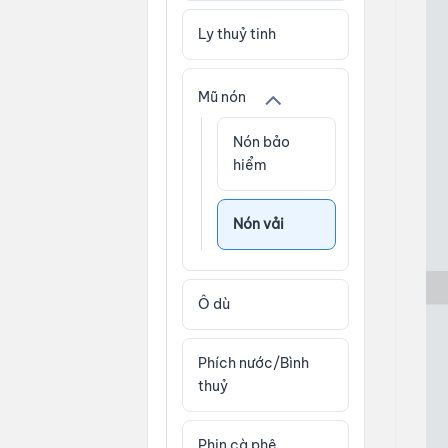
Ly thuỷ tinh
Mũ nón
Nón bảo
hiểm
Nón vải
Ô dù
Phích nước/Bình
thuỷ
Phin cà phê