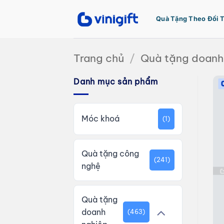
Bỏ
qua
Quà Tặng Theo Đối 
nội
dung
Trang chủ
/
Quà tặng doanh
Danh mục sản phẩm
Móc khoá
(1)
Quà tặng công
(241)
nghệ
Quà tặng
doanh
(463)