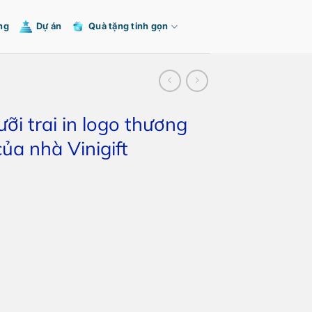
ng
Dự án
Quà tặng tinh gọn
ưỡi trai in logo thương
của nhà Vinigift