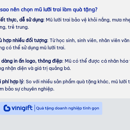
 sao nên chọn mũ lưỡi trai làm quà tặng?
iết thực, dễ sử dụng
: Mũ lưỡi trai bảo vệ khỏi nắng, mưa n
ng, trẻ trung.
ù hợp nhiều đối tượng
: Từ học sinh, sinh viên, nhân viên v
ng có thể sử dụng mũ lưỡi trai.
 dàng in ấn logo, thông điệp
: Mũ có thể được cá nhân hóa 
ng nhận diện và giá trị quảng bá.
 phí hợp lý
: So với nhiều sản phẩm quà tặng khác, mũ lưỡi 
m bảo sự chuyên nghiệp.