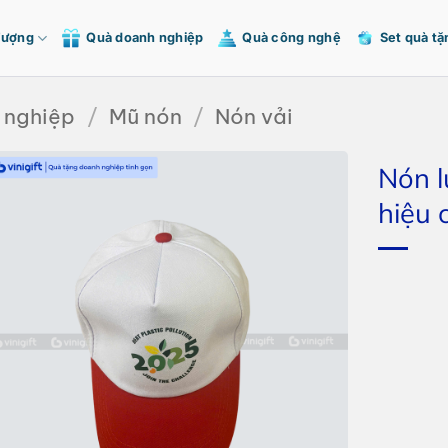
Tượng
Quà doanh nghiệp
Quà công nghệ
Set quà tặ
 nghiệp
/
Mũ nón
/
Nón vải
Nón l
hiệu 