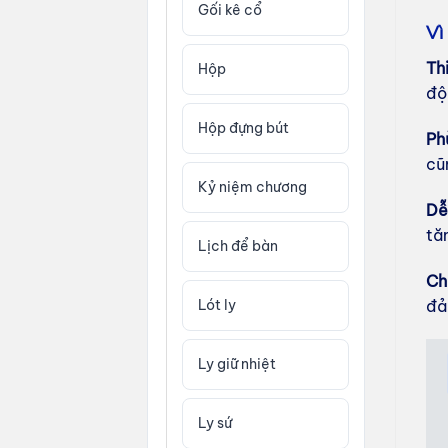
Gối kê cổ
Vì
Th
Hộp
độ
Hộp đựng bút
Ph
cũ
Kỷ niệm chương
Dễ
tă
Lịch để bàn
Chi
đả
Lót ly
Ly giữ nhiệt
Ly sứ