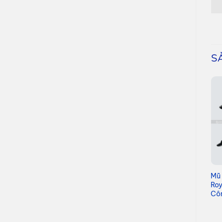
S
Nón lưỡi trai nhà Vinigift
Mũ
– In logo thương hiệu
Roy
công ty
Cô