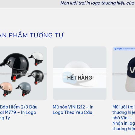
Nón lưỡi trai in logo thương hiệu của
ẢN PHẨM TƯƠNG TỰ
HẾT HÀNG
 Bảo Hiểm 2/3 Đầu
Mũ nón VINI1212 – In
Mũ lưỡi trai
al M779 – In Logo
Logo Theo Yêu Cầu
thương hiệ
ng Ty
nhà Vini –
Nhận in lo
thương hiệ