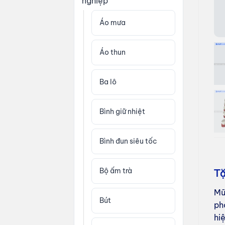
nghiệp
Áo mưa
Áo thun
Ba lô
Bình giữ nhiệt
Bình đun siêu tốc
Bộ ấm trà
Tặ
Mũ 
Bút
ph
hi