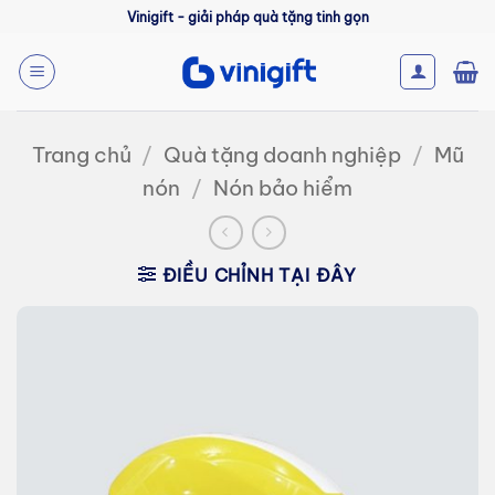
Bỏ
Vinigift - giải pháp quà tặng tinh gọn
qua
nội
dung
Trang chủ
/
Quà tặng doanh nghiệp
/
Mũ
nón
/
Nón bảo hiểm
ĐIỀU CHỈNH TẠI ĐÂY