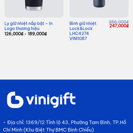
386,000
₫
Ly giữ nhiệt nắp bật – In
Bình giữ nhiệt
Giá
Giá
G
247,000
₫
Logo thương hiệu
Lock&Lock
hiện
gốc
hi
tại
là:
tạ
LHC4274
Khoảng
126,000
₫
–
189,000
₫
à:
386,000₫.
là
giá:
VINI1087
225,000₫.
24
từ
126,000₫
đến
189,000₫
- Địa chỉ: 1369/12 Tỉnh lộ 43, Phường Tam Bình, TP.Hồ
Chí Minh (Khu Biệt Thự BMC Bình Chiểu)