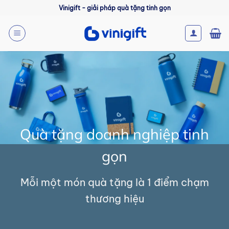
Bỏ
Vinigift - giải pháp quà tặng tinh gọn
qua
nội
dung
Quà tặng doanh nghiệp tinh
gọn
Mỗi một món quà tặng là 1 điểm chạm
thương hiệu