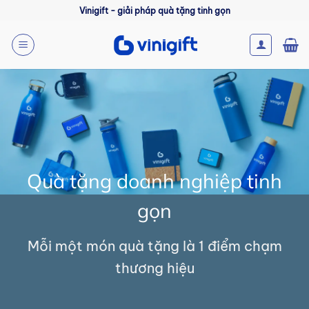
Bỏ
Vinigift - giải pháp quà tặng tinh gọn
qua
nội
dung
Quà tặng doanh nghiệp tinh
gọn
Mỗi một món quà tặng là 1 điểm chạm
thương hiệu