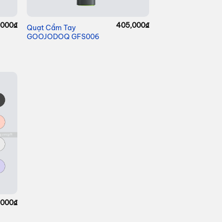
,000
₫
405,000
₫
Quạt Cầm Tay
GOOJODOQ GFS006
,000
₫