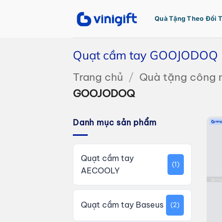
Bỏ
qua
Quà Tặng Theo Đối 
nội
dung
Quạt cầm tay GOOJODOQ
Trang chủ
/
Quà tặng công 
GOOJODOQ
Danh mục sản phẩm
Quạt cầm tay
(1)
AECOOLY
Quạt cầm tay Baseus
(2)