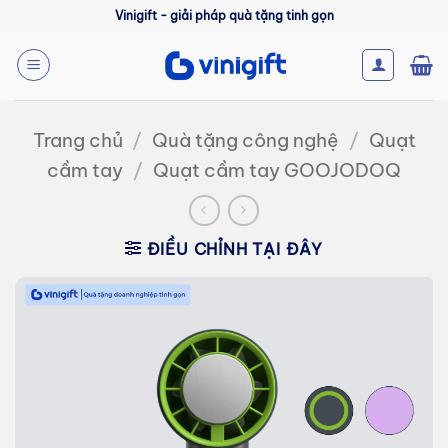
Bỏ
Vinigift - giải pháp quà tặng tinh gọn
qua
nội
dung
Trang chủ
/
Quà tặng công nghệ
/
Quạt
cầm tay
/
Quạt cầm tay GOOJODOQ
ĐIỀU CHỈNH TẠI ĐÂY