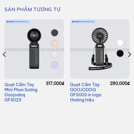
SẢN PHẨM TƯƠNG TỰ
317,000
₫
280,000
₫
Quạt Cầm Tay
Quạt Cầm Tay
Mini Phun Sương
GOOJODOQ
Goojodoq
GFS003 in logo
GFS023
thương hiệu