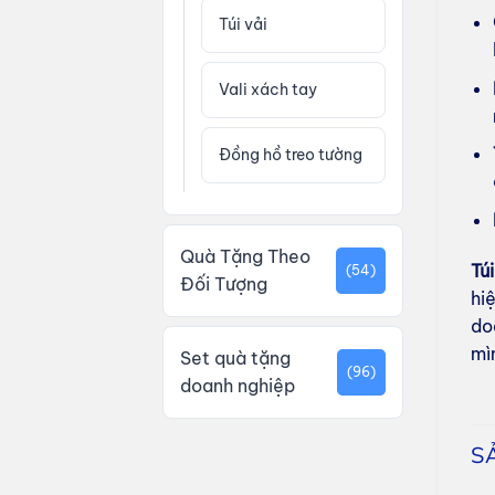
Túi vải
Vali xách tay
Đồng hồ treo tường
Quà Tặng Theo
Tú
(54)
Đối Tượng
hi
do
mì
Set quà tặng
(96)
doanh nghiệp
S