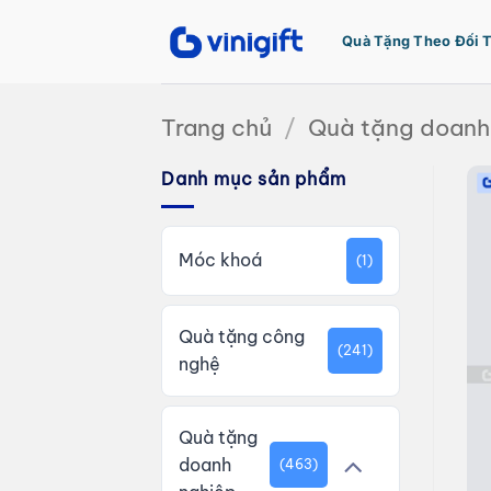
Bỏ
qua
Quà Tặng Theo Đối 
nội
dung
Trang chủ
/
Quà tặng doanh
Danh mục sản phẩm
Móc khoá
(1)
Quà tặng công
(241)
nghệ
Quà tặng
doanh
(463)