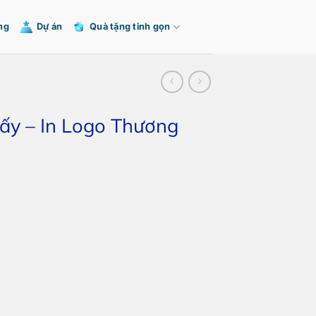
ng
Dự án
Quà tặng tinh gọn
iấy – In Logo Thương