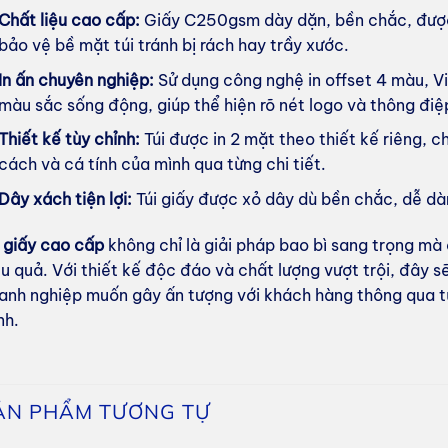
Chất liệu cao cấp:
Giấy C250gsm dày dặn, bền chắc, được
bảo vệ bề mặt túi tránh bị rách hay trầy xước.
In ấn chuyên nghiệp:
Sử dụng công nghệ in offset 4 màu, Vi
màu sắc sống động, giúp thể hiện rõ nét logo và thông đi
Thiết kế tùy chỉnh:
Túi được in 2 mặt theo thiết kế riêng, 
cách và cá tính của mình qua từng chi tiết.
Dây xách tiện lợi:
Túi giấy được xỏ dây dù bền chắc, dễ d
i giấy cao cấp
không chỉ là giải pháp bao bì sang trọng mà
ệu quả. Với thiết kế độc đáo và chất lượng vượt trội, đây s
anh nghiệp muốn gây ấn tượng với khách hàng thông qua từ
nh.
ẢN PHẨM TƯƠNG TỰ