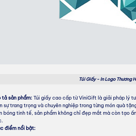
Túi Giấy - In Logo Thương H
 tả sản phẩm:
Túi giấy cao cấp từ ViniGift là giải pháp l
n sự trang trọng và chuyên nghiệp trong từng món quà tặng
n bóng tinh tế, sản phẩm không chỉ đẹp mắt mà còn tạo ấn
c.
c điểm nổi bật: