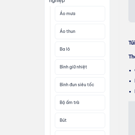
nghiệp
Áo mưa
Áo thun
Tú
Ba lô
Th
Bình giữ nhiệt
Bình đun siêu tốc
Bộ ấm trà
Bút