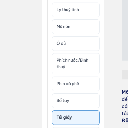
Ly thuỷ tinh
Mũ nón
Ô dù
Phích nước/Bình
thuỷ
Phin cà phê
Mô
đế
Sổ tay
cá
tá
Túi giấy
Đặ