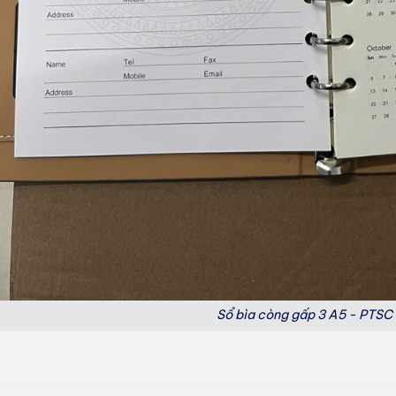
Sổ bìa còng gấp 3 A5 - PTS