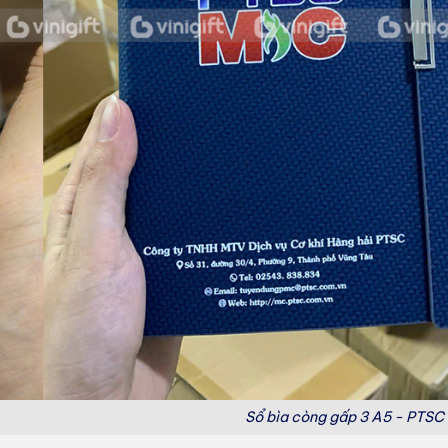
Sổ bìa còng gấp 3 A5 - PTS