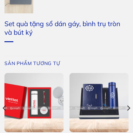
Set quà tặng sổ dán gáy, bình trụ tròn
và bút ký
SẢN PHẨM TƯƠNG TỰ