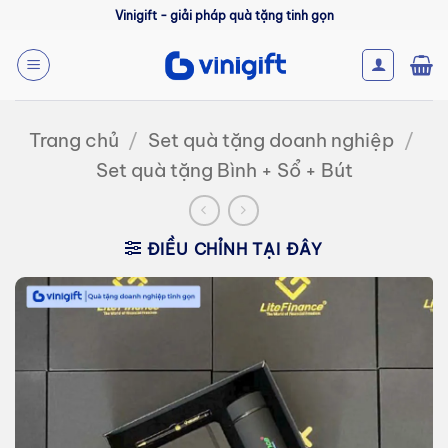
Bỏ
Vinigift - giải pháp quà tặng tinh gọn
qua
nội
dung
Trang chủ
/
Set quà tặng doanh nghiệp
/
Set quà tặng Bình + Sổ + Bút
ĐIỀU CHỈNH TẠI ĐÂY