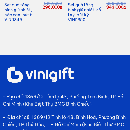
321,000
₫
350,000
₫
Set quà tặng
Set quà tặng
Giá
Giá
Giá
Giá
G
296,000
₫
343,000
₫
bình giữ nhiệt,
bình giữ nhiệt, sổ
hiện
gốc
hiện
gốc
hi
tại
là:
tại
là:
tạ
cáp sạc, bút bi
tay, bút ký
.
à:
321,000₫.
là:
350,000₫.
là
VINI1349
VINI1350
216,000₫.
296,000₫.
34
- Địa chỉ: 1369/12 Tỉnh lộ 43, Phường Tam Bình, TP.Hồ
Chí Minh (Khu Biệt Thự BMC Bình Chiểu)
- Địa chỉ cũ: 1369/12 Tỉnh lộ 43, Bình Hoà, Phường Bình
Chiểu, TP.Thủ Đức, TP.Hồ Chí Minh (Khu Biệt Thự BMC