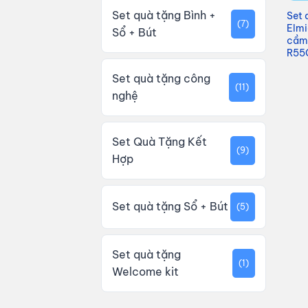
Set quà tặng Bình +
Set 
(7)
Elmi
Sổ + Bút
cầm 
R55
Set quà tặng công
(11)
nghệ
Set Quà Tặng Kết
(9)
Hợp
Set quà tặng Sổ + Bút
(5)
Set quà tặng
(1)
Welcome kit