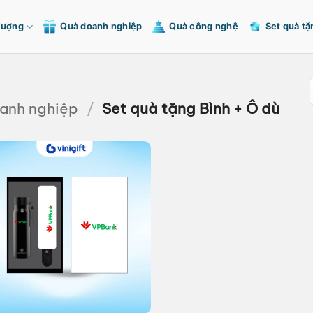
Tượng
Quà doanh nghiệp
Quà công nghệ
Set quà tặ
oanh nghiệp
/
Set quà tặng Bình + Ô dù