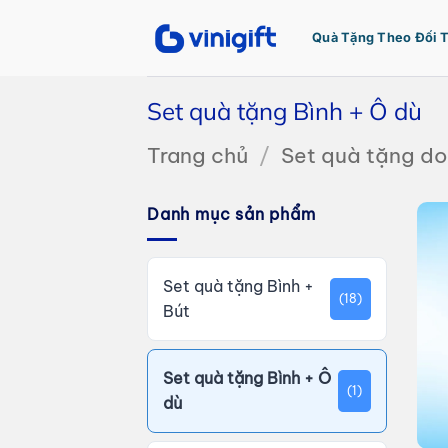
Bỏ
qua
Quà Tặng Theo Đối 
nội
dung
Set quà tặng Bình + Ô dù
Trang chủ
/
Set quà tặng d
Danh mục sản phẩm
Set quà tặng Bình +
(18)
Bút
Set quà tặng Bình + Ô
(1)
dù