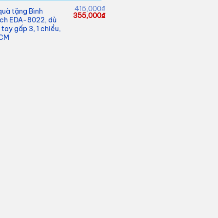
415,000
₫
quà tặng Bình
Giá
Giá
355,000
₫
ch EDA-8022, dù
gốc
hiện
tay gấp 3, 1 chiều,
là:
tại
415,000₫.
là:
CM
355,000₫.