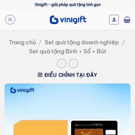
Bỏ
Vinigift - giải pháp quà tặng tinh gọn
qua
nội
dung
Trang chủ
/
Set quà tặng doanh nghiệp
/
Set quà tặng Bình + Sổ + Bút
ĐIỀU CHỈNH TẠI ĐÂY