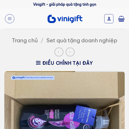
Bỏ
Vinigift - giải pháp quà tặng tinh gọn
qua
nội
dung
Trang chủ
/
Set quà tặng doanh nghiệp
ĐIỀU CHỈNH TẠI ĐÂY