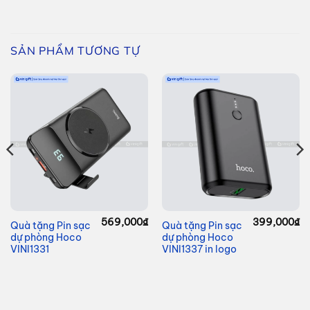
SẢN PHẨM TƯƠNG TỰ
569,000
₫
399,000
₫
Quà tặng Pin sạc
Quà tặng Pin sạc
Giá
dự phòng Hoco
dự phòng Hoco
hiện
tại
VINI1331
VINI1337 in logo
à:
236,000₫.