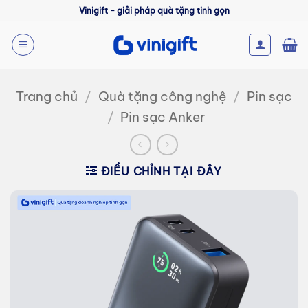
Bỏ
Vinigift - giải pháp quà tặng tinh gọn
qua
nội
dung
Trang chủ
/
Quà tặng công nghệ
/
Pin sạc
/
Pin sạc Anker
ĐIỀU CHỈNH TẠI ĐÂY