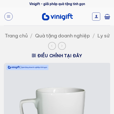
Bỏ
Vinigift - giải pháp quà tặng tinh gọn
qua
nội
dung
Trang chủ
/
Quà tặng doanh nghiệp
/
Ly sứ
ĐIỀU CHỈNH TẠI ĐÂY