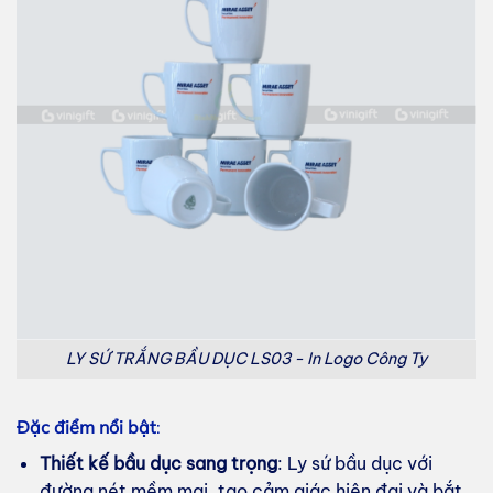
LY SỨ TRẮNG BẦU DỤC LS03 - In Logo Công Ty
Đặc điểm nổi bật
:
Thiết kế bầu dục sang trọng
: Ly sứ bầu dục với
đường nét mềm mại, tạo cảm giác hiện đại và bắt