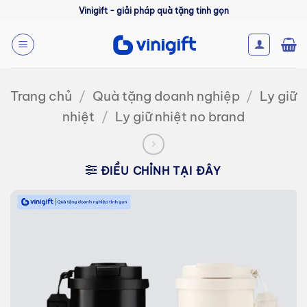
Bỏ
Vinigift - giải pháp quà tặng tinh gọn
qua
nội
dung
Trang chủ
/
Quà tặng doanh nghiệp
/
Ly giữ
nhiệt
/
Ly giữ nhiệt no brand
ĐIỀU CHỈNH TẠI ĐÂY