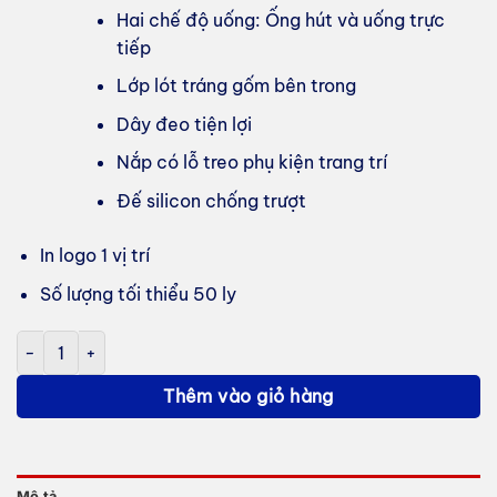
Hai chế độ uống: Ống hút và uống trực
tiếp
Lớp lót tráng gốm bên trong
Dây đeo tiện lợi
Nắp có lỗ treo phụ kiện trang trí
Đế silicon chống trượt
In logo 1 vị trí
Số lượng tối thiểu 50 ly
Ly Giữ Nhiệt Coffee Mug 520ml in logo thương hiệu số lượng
Thêm vào giỏ hàng
Mô tả