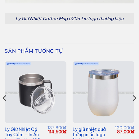
Ly Giữ Nhiệt Coffee Mug 520ml in logo thương hiệu
SẢN PHẨM TƯƠNG TỰ
137,800
₫
120,000
₫
Ly Giữ Nhiệt Có
Ly giữ nhiệt quả
Giá
Giá
Giá
Giá
G
114,500
₫
87,000
₫
Tay Cầm – In Ấn
trứng in ấn logo
hiện
gốc
hiện
gốc
hi