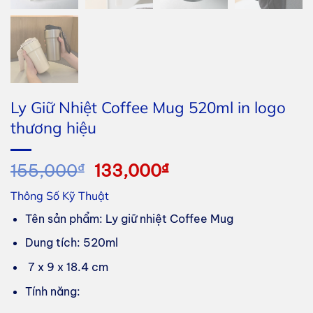
Ly Giữ Nhiệt Coffee Mug 520ml in logo
thương hiệu
Giá
Giá
155,000
₫
133,000
₫
gốc
hiện
Thông Số Kỹ Thuật
là:
tại
155,000₫.
là:
Tên sản phẩm: Ly giữ nhiệt Coffee Mug
133,000₫.
Dung tích: 520ml
7 x 9 x 18.4 cm
Tính năng: