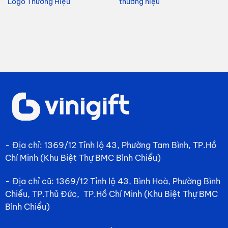
tại
là:
tại
là:
tạ
Logo Thương Hiệu
thương hiệu
à:
137,800₫.
là:
120,000₫.
là
101,500₫.
114,500₫.
87
- Địa chỉ: 1369/12 Tỉnh lộ 43, Phường Tam Bình, TP.Hồ
Chí Minh (Khu Biệt Thự BMC Bình Chiểu)
- Địa chỉ cũ: 1369/12 Tỉnh lộ 43, Bình Hoà, Phường Bình
Chiểu, TP.Thủ Đức, TP.Hồ Chí Minh (Khu Biệt Thự BMC
Bình Chiểu)