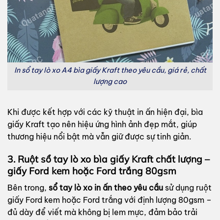
In sổ tay lò xo A4 bìa giấy Kraft theo yêu cầu, giá rẻ, chất
lượng cao
Khi được kết hợp với các kỹ thuật in ấn hiện đại, bìa
giấy Kraft tạo nên hiệu ứng hình ảnh đẹp mắt, giúp
thương hiệu nổi bật mà vẫn giữ được sự tinh giản.
3. Ruột
sổ tay
lò xo bìa giấy Kraft chất lượng –
giấy Ford kem hoặc Ford trắng 80gsm
Bên trong,
sổ tay lò xo in ấn theo yêu cầu
sử dụng ruột
giấy Ford kem hoặc Ford trắng với định lượng 80gsm –
đủ dày để viết mà không bị lem mực, đảm bảo trải