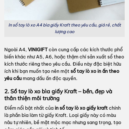
In sổ tay lò xo A4 bìa giấy Kraft theo yêu cầu, giá rẻ, chất
lượng cao
Ngoài A4,
VINIGIFT
còn cung cấp các kích thước phổ
biến khác như A5, A6, hoặc thậm chí sản xuất sổ theo
kích thước riêng theo yêu cầu. Điều này đặc biệt hữu
ích khi bạn muốn tạo nên một
sổ tay lò xo in ấn theo
yêu cầu
mang dấu ấn độc quyền.
2. Sổ tay lò xo bìa giấy Kraft – bền, đẹp và
thân thiện môi trường
Điểm nổi bật nhất của
in sổ tay lò xo giấy kraft
chính
là phần bìa làm từ giấy Kraft. Loại giấy này có màu
nâu tự nhiên, bề mặt mộc mạc nhưng sang trọng, tạo