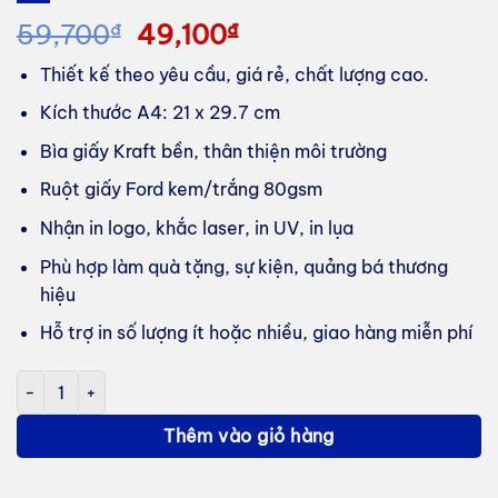
Giá
Giá
59,700
₫
49,100
₫
gốc
hiện
Thiết kế theo yêu cầu, giá rẻ, chất lượng cao.
là:
tại
59,700₫.
là:
Kích thước A4: 21 x 29.7 cm
49,100₫.
Bìa giấy Kraft bền, thân thiện môi trường
Ruột giấy Ford kem/trắng 80gsm
Nhận in logo, khắc laser, in UV, in lụa
Phù hợp làm quà tặng, sự kiện, quảng bá thương
hiệu
Hỗ trợ in số lượng ít hoặc nhiều, giao hàng miễn phí
In sổ tay lò xo A4 bìa giấy Kraft theo yêu cầu, giá rẻ, chất lượng
Thêm vào giỏ hàng