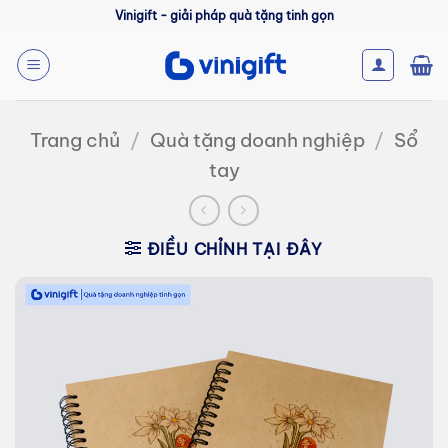
Bỏ
Vinigift - giải pháp quà tặng tinh gọn
qua
nội
dung
Trang chủ
/
Quà tặng doanh nghiệp
/
Sổ
tay
ĐIỀU CHỈNH TẠI ĐÂY