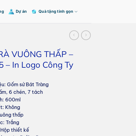
ng
Dự án
Quà tặng tinh gọn
RÀ VUÔNG THẤP –
 – In Logo Công Ty
iệu: Gốm sứ Bát Tràng
ấm, 6 chén, 7 tách
ch: 600ml
ết: Không
uông thấp
c: Trắng
/Hộp thiết kế