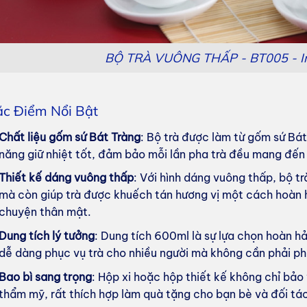
BỘ TRÀ VUÔNG THẤP - BT005 - In
c Điểm Nổi Bật
Chất liệu gốm sứ Bát Tràng
: Bộ trà được làm từ gốm sứ Bát
năng giữ nhiệt tốt, đảm bảo mỗi lần pha trà đều mang đến 
Thiết kế dáng vuông thấp
: Với hình dáng vuông thấp, bộ t
mà còn giúp trà được khuếch tán hương vị một cách hoàn h
chuyện thân mật.
Dung tích lý tưởng
: Dung tích 600ml là sự lựa chọn hoàn h
dễ dàng phục vụ trà cho nhiều người mà không cần phải pha
Bao bì sang trọng
: Hộp xi hoặc hộp thiết kế không chỉ bả
thẩm mỹ, rất thích hợp làm quà tặng cho bạn bè và đối tá