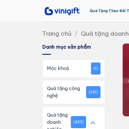
Bỏ
qua
Quà Tặng Theo Đối 
nội
dung
Trang chủ
/
Quà tặng doanh
Danh mục sản phẩm
Móc khoá
(1)
Quà tặng công
(241)
nghệ
Quà tặng
doanh
(463)