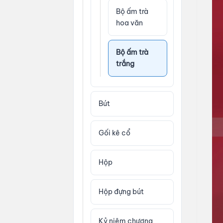
Bộ ấm trà
hoa văn
Bộ ấm trà
trắng
Bút
Gối kê cổ
Hộp
Hộp đựng bút
Kỷ niệm chương