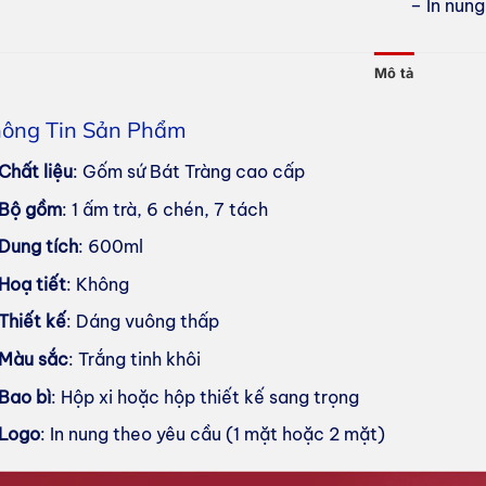
– In nun
Mô tả
ông Tin Sản Phẩm
Chất liệu
: Gốm sứ Bát Tràng cao cấp
Bộ gồm
: 1 ấm trà, 6 chén, 7 tách
Dung tích
: 600ml
Hoạ tiết
: Không
Thiết kế
: Dáng vuông thấp
Màu sắc
: Trắng tinh khôi
Bao bì
: Hộp xi hoặc hộp thiết kế sang trọng
Logo
: In nung theo yêu cầu (1 mặt hoặc 2 mặt)