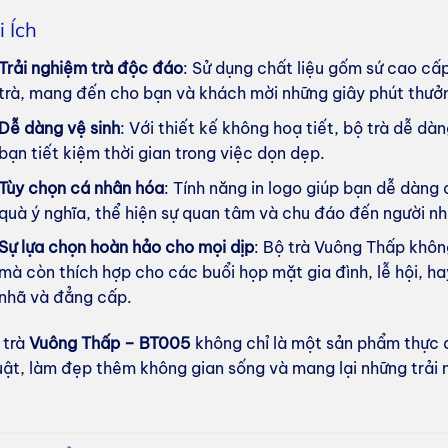
i Ích
Trải nghiệm trà độc đáo
: Sử dụng chất liệu gốm sứ cao cấp
trà, mang đến cho bạn và khách mời những giây phút thưởn
Dễ dàng vệ sinh
: Với thiết kế không hoạ tiết, bộ trà dễ dà
bạn tiết kiệm thời gian trong việc dọn dẹp.
Tùy chọn cá nhân hóa
: Tính năng in logo giúp bạn dễ dàng
quà ý nghĩa, thể hiện sự quan tâm và chu đáo đến người nh
Sự lựa chọn hoàn hảo cho mọi dịp
: Bộ trà Vuông Thấp khôn
mà còn thích hợp cho các buổi họp mặt gia đình, lễ hội, ha
nhã và đẳng cấp.
 trà
Vuông Thấp – BT005
không chỉ là một sản phẩm thực
uật, làm đẹp thêm không gian sống và mang lại những trải 