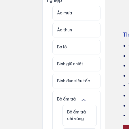
nghiệp
Áo mưa
Áo thun
Th
Ba lô
Bình giữ nhiệt
Bình đun siêu tốc
Bộ ấm trà
Bộ ấm trà
chỉ vàng