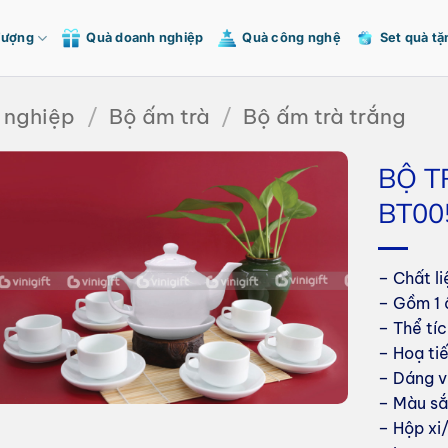
Tượng
Quà doanh nghiệp
Quà công nghệ
Set quà tặ
 nghiệp
/
Bộ ấm trà
/
Bộ ấm trà trắng
BỘ T
BT005
– Chất l
– Gồm 1 
– Thể tí
– Hoạ ti
– Dáng v
– Màu sắ
– Hộp xi