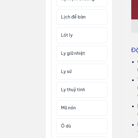
Lịch để bàn
Lót ly
Đặ
Ly giữ nhiệt
Ly sứ
Ly thuỷ tinh
Mũ nón
Ô dù