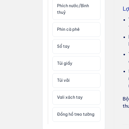
Phích nước/Bình
Lợ
thuỷ
Phin cà phê
Sổ tay
Túi giấy
Túi vải
Vali xách tay
Bộ
th
Đồng hồ treo tường