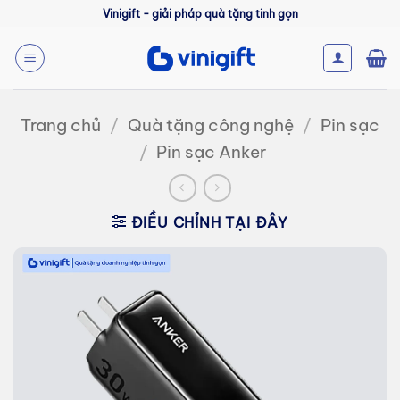
Bỏ
Vinigift - giải pháp quà tặng tinh gọn
qua
nội
dung
Trang chủ
/
Quà tặng công nghệ
/
Pin sạc
/
Pin sạc Anker
ĐIỀU CHỈNH TẠI ĐÂY