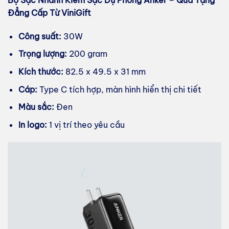
Bộ Sạc Nhanh Kiêm Sạc Dự Phòng Anker – Quà Tặng
Đẳng Cấp Từ ViniGift
Công suất:
30W
Trọng lượng:
200 gram
Kích thước:
82.5 x 49.5 x 31 mm
Cáp:
Type C tích hợp, màn hình hiển thị chi tiết
Màu sắc:
Đen
In logo:
1 vị trí theo yêu cầu