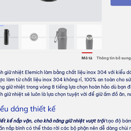
Mô tả
Thông tin bổ sung
nh giữ nhiệt Elemich làm bằng chất liệu inox 304 với kiểu d
ợc làm từ chất liệu inox 304 không rỉ, 100% an toàn cho sứ
ng giữ nhiệt trong vòng 8 tiếng lựa chọn hoàn hảo dù
bạn đi
nh giữ nhiệt sẽ luôn là lựa chọn tuyệt vời để giữ ấm đồ ăn, 
iểu dáng thiết kế
iết kế nắp vặn, cho khả năng giữ nhiệt vượt trội
tạo độ bám
ần nắp bình có thể tháo rời các bộ phận nên dễ dàng chùi r