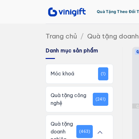
Bỏ
qua
Quà Tặng Theo Đối 
nội
dung
Trang chủ
/
Quà tặng doanh
Danh mục sản phẩm
Móc khoá
(1)
Quà tặng công
(241)
nghệ
Quà tặng
doanh
(463)