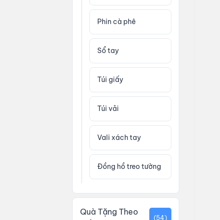
Phin cà phê
Sổ tay
Túi giấy
Túi vải
Vali xách tay
Đồng hồ treo tường
Quà Tặng Theo
(54)