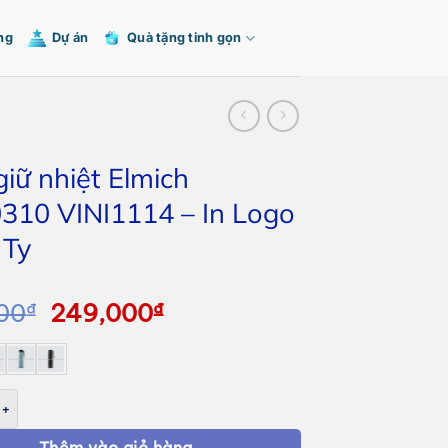
ng
Dự án
Quà tặng tinh gọn
giữ nhiệt Elmich
310 VINI1114 – In Logo
 Ty
Giá
Giá
00
₫
249,000
₫
gốc
hiện
là:
tại
291,000₫.
là:
hiệt Elmich EDA0310 VINI1114 - In Logo Công Ty số lượng
249,000₫.