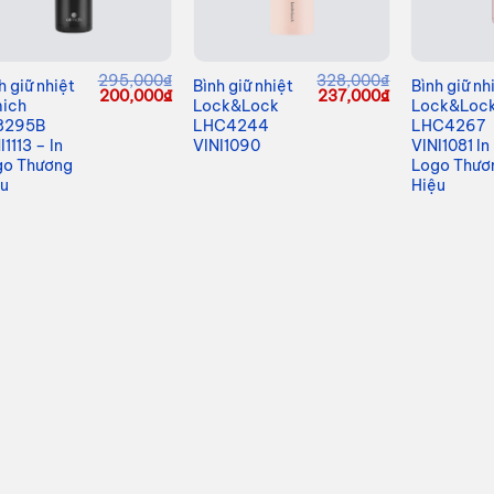
295,000
₫
328,000
₫
h giữ nhiệt
Bình giữ nhiệt
Bình giữ nh
Giá
Giá
Giá
Giá
200,000
₫
237,000
₫
mich
Lock&Lock
Lock&Loc
gốc
hiện
gốc
hiện
8295B
LHC4244
LHC4267
là:
tại
là:
tại
295,000₫.
là:
328,000₫.
là:
I1113 – In
VINI1090
VINI1081 In
00₫.
200,000₫.
237,000₫.
go Thương
Logo Thươ
ệu
Hiệu