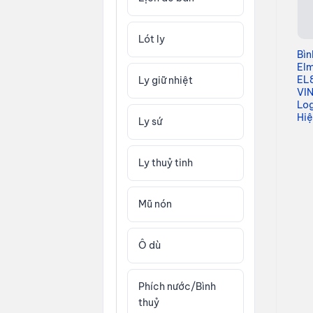
Lót ly
295,000
₫
Bình giữ nhiệt
Bìn
Giá
Giá
245,000
₫
Elmich EL-
El
gốc
hiện
3682 –
EL
là:
tại
Ly giữ nhiệt
295,000₫.
là:
VINI1108 – In
VIN
245,0
Logo Công Ty
Lo
Hi
Ly sứ
Ly thuỷ tinh
Mũ nón
Ô dù
Phích nước/Bình
thuỷ