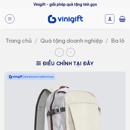
Bỏ
Vinigift - giải pháp quà tặng tinh gọn
qua
nội
dung
Trang chủ
/
Quà tặng doanh nghiệp
/
Ba lô
ĐIỀU CHỈNH TẠI ĐÂY