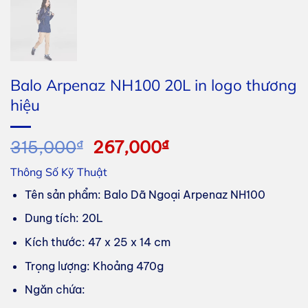
Balo Arpenaz NH100 20L in logo thương
hiệu
Giá
Giá
315,000
₫
267,000
₫
gốc
hiện
Thông Số Kỹ Thuật
là:
tại
315,000₫.
là:
Tên sản phẩm: Balo Dã Ngoại Arpenaz NH100
267,000₫.
Dung tích: 20L
Kích thước: 47 x 25 x 14 cm
Trọng lượng: Khoảng 470g
Ngăn chứa: