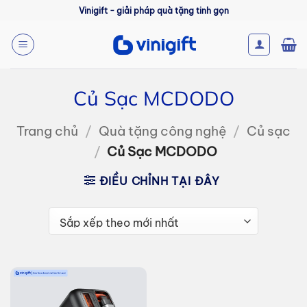
Bỏ
Vinigift - giải pháp quà tặng tinh gọn
qua
nội
dung
Củ Sạc MCDODO
Trang chủ
/
Quà tặng công nghệ
/
Củ sạc
/
Củ Sạc MCDODO
ĐIỀU CHỈNH TẠI ĐÂY