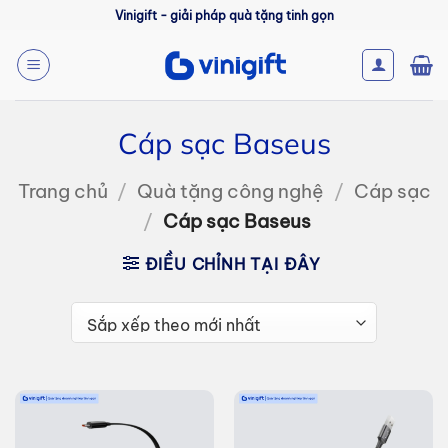
Bỏ
Vinigift - giải pháp quà tặng tinh gọn
qua
nội
dung
Cáp sạc Baseus
Trang chủ
/
Quà tặng công nghệ
/
Cáp sạc
/
Cáp sạc Baseus
ĐIỀU CHỈNH TẠI ĐÂY