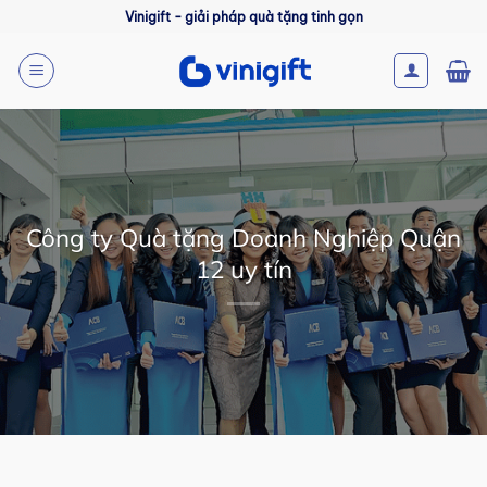
Bỏ
Vinigift - giải pháp quà tặng tinh gọn
qua
nội
dung
Công ty Quà tặng Doanh Nghiệp Quận
12 uy tín