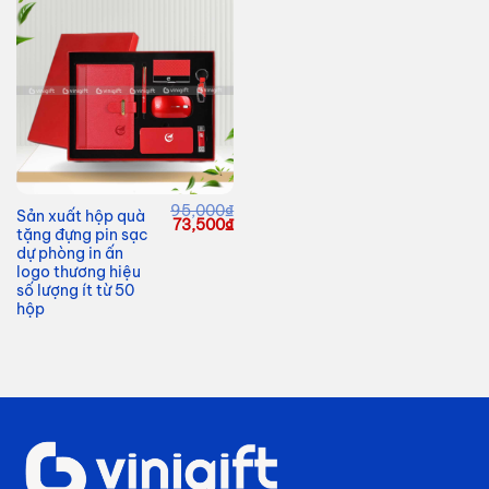
95,000
₫
Sản xuất hộp quà
Giá
Giá
73,500
₫
tặng đựng pin sạc
gốc
hiện
là:
tại
dự phòng in ấn
95,000₫.
là:
logo thương hiệu
73,500₫.
số lượng ít từ 50
hộp