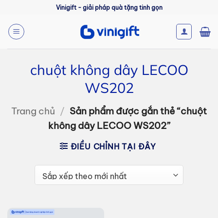
Bỏ
Vinigift - giải pháp quà tặng tinh gọn
qua
nội
dung
chuột không dây LECOO
WS202
Trang chủ
/
Sản phẩm được gắn thẻ “chuột
không dây LECOO WS202”
ĐIỀU CHỈNH TẠI ĐÂY